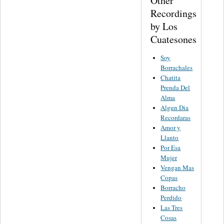
Other
Recordings
by Los
Cuatesones
Soy
Borrachales
Chatita
Prenda Del
Alma
Algun Dia
Recordaras
Amor y
Llanto
Por Esa
Mujer
Vengan Mas
Copas
Borracho
Perdido
Las Tres
Cosas