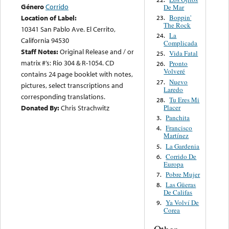
Género
Corrido
De Mar
Boppin'
Location of Label:
23.
The Rock
10341 San Pablo Ave. El Cerrito,
La
24.
California 94530
Complicada
Staff Notes:
Original Release and / or
Vida Fatal
25.
matrix #’s: Rio 304 & R-1054. CD
Pronto
26.
Volveré
contains 24 page booklet with notes,
Nuevo
27.
pictures, select transcriptions and
Laredo
corresponding translations.
Tu Eres Mi
28.
Placer
Donated By:
Chris Strachwitz
Panchita
3.
Francisco
4.
Martínez
La Gardenia
5.
Corrido De
6.
Europa
Pobre Mujer
7.
Las Güeras
8.
De Califas
Ya Volví De
9.
Corea