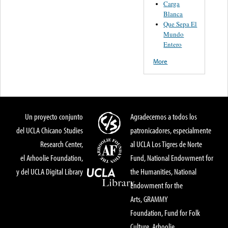
Carga
Blanca
Que Sepa El
Mundo
Entero
More
Un proyecto conjunto
Agradecemos a todos los
del UCLA Chicano Studies
patronicadores, especialmente
Research Center,
al UCLA Los Tigres de Norte
el Arhoolie Foundation,
Fund, National Endowment for
y del UCLA Digital Library
the Humanities, National
Endowment for the
Arts, GRAMMY
Foundation, Fund for Folk
Culture, Arhoolie