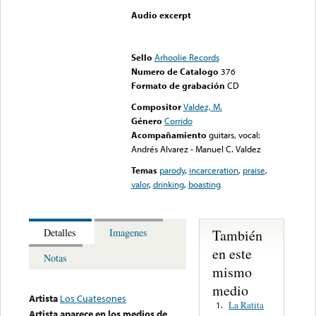
Audio excerpt
Error loading media: File
could not be played
Sello
Arhoolie Records
Numero de Catalogo
376
Formato de grabación
CD
Compositor
Valdez, M.
Género
Corrido
Acompañamiento
guitars, vocal:
Andrés Alvarez - Manuel C. Valdez
Temas
parody
,
incarceration
,
praise
,
valor
,
drinking
,
boasting
También
Detalles
Imagenes
en este
Notas
mismo
medio
Artista
Los Cuatesones
La Ratita
1.
Artista aparece en los medios de