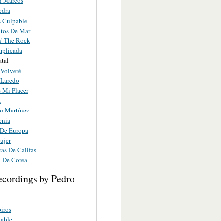
n Marcos
edra
s Culpable
itos De Mar
' The Rock
mplicada
atal
 Volveré
 Laredo
s Mi Placer
a
co Martínez
enia
 De Europa
ujer
as De Califas
í De Corea
ecordings by Pedro
piros
pable