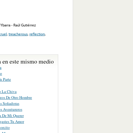
 Ybarra - Raúl Gutiérrez
cruel
,
treacherous
,
reflection
,
 en este mismo medio
a
co
u Parte
o La Chiva
zos De Otro Hombre
as Soñadoras
es Aventureros
 De Mi Querer
astes Tu Amor
orcito