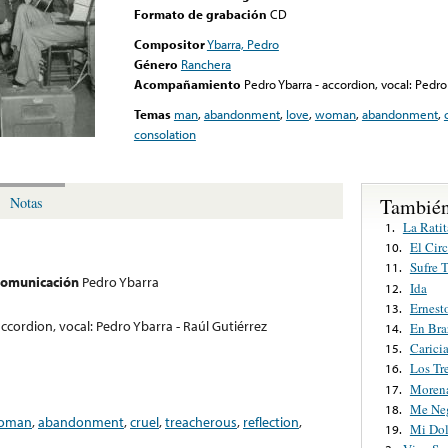
Formato de grabación
CD
Compositor
Ybarra, Pedro
Género
Ranchera
Acompañamiento
Pedro Ybarra - accordion, vocal: Pedro
Temas
man
,
abandonment
,
love
,
woman
,
abandonment
,
consolation
También
Notas
La Ratit
1.
El Cir
10.
Sufre T
11.
 comunicación
Pedro Ybarra
Ida
12.
Ernest
13.
ccordion, vocal: Pedro Ybarra - Raúl Gutiérrez
En Bra
14.
Carici
15.
Los Tr
16.
Morena
17.
Me Neg
18.
oman
,
abandonment
,
cruel
,
treacherous
,
reflection
,
Mi Dol
19.