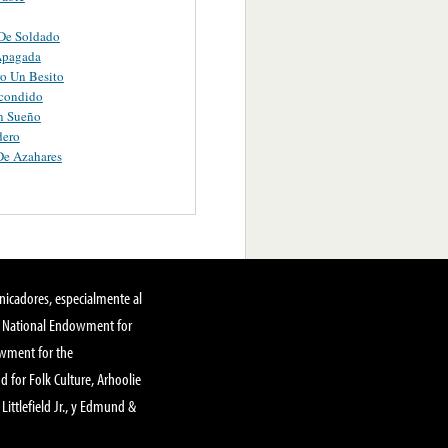
De Soldado
Apagada
o Un Besito
condido
 Sueño
dero
De Azahares
nicadores, especialmente al
, National Endowment for
owment for the
 for Folk Culture, Arhoolie
Littlefield Jr., y Edmund &