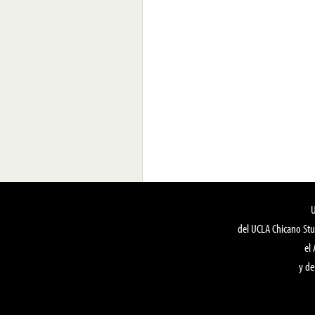
del UCLA Chicano Stu
el
y de