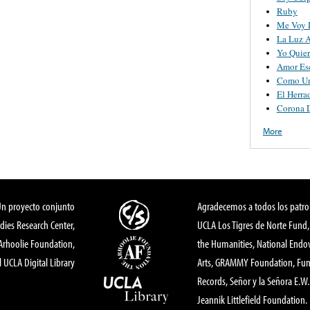
Ruby
Me Voy 
La Luz 
Yo Quier
Amor Es
Como Un
El Herra
Corona 
More
Un proyecto conjunto
Agradecemos a todos los patro
dies Research Center,
UCLA Los Tigres de Norte Fund
 Arhoolie Foundation,
the Humanities, National End
l UCLA Digital Library
Arts, GRAMMY Foundation, Fund
Records, Señor y la Señora E.W. 
Jeannik Littlefield Foundation.