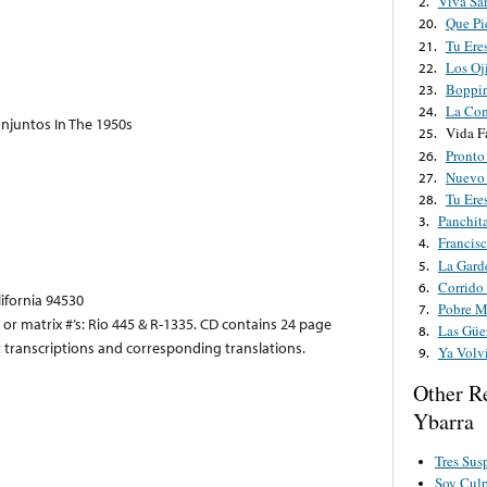
Viva Sa
2.
Que Pi
20.
Tu Ere
21.
Los Oj
22.
Boppin
23.
La Co
24.
njuntos In The 1950s
Vida F
25.
Pronto
26.
Nuevo
27.
Tu Ere
28.
Panchit
3.
Francis
4.
La Gard
5.
Corrido
6.
lifornia 94530
Pobre M
7.
 or matrix #’s: Rio 445 & R-1335. CD contains 24 page
Las Güer
8.
t transcriptions and corresponding translations.
Ya Volv
9.
Other R
Ybarra
Tres Sus
Soy Cul