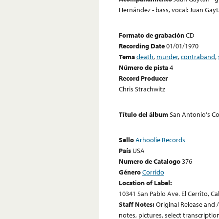
Hernández - bass, vocal: Juan Gaytá
Formato de grabación
CD
Recording Date
01/01/1970
Tema
death
,
murder
,
contraband
,
Número de pista
4
Record Producer
Chris Strachwitz
Título del álbum
San Antonio's Co
Sello
Arhoolie Records
País
USA
Numero de Catalogo
376
Género
Corrido
Location of Label:
10341 San Pablo Ave. El Cerrito, Ca
Staff Notes:
Original Release and /
notes, pictures, select transcripti