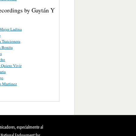
ecordings by Gaytán Y
Mujer Ladina
o
a Traicionera
 Bonita
s
cho
 Quiero Vivir
aria
go
o Martinez
nicadores, especialmente al
, National Endowment for