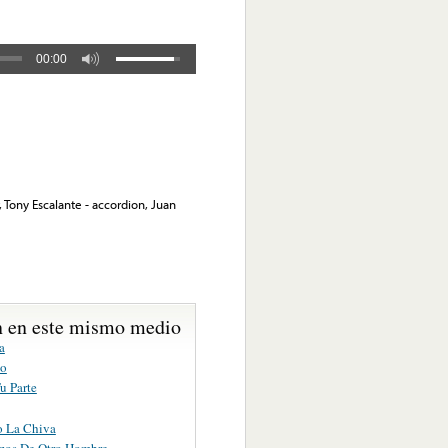
00:00
ar, Tony Escalante - accordion, Juan
 en este mismo medio
a
co
u Parte
o La Chiva