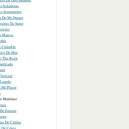
zos De Otro Hombre
as Soñadoras
es Aventureros
 De Mi Querer
astes Tu Amor
orcito
n Marcos
edra
s Culpable
itos De Mar
' The Rock
mplicada
atal
 Volveré
 Laredo
s Mi Placer
a
co Martínez
enia
 De Europa
ujer
as De Califas
í De Corea