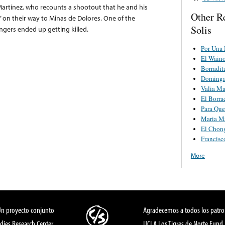
artínez, who recounts a shootout that he and his
Other R
on their way to Minas de Dolores. One of the
Solis
ngers ended up getting killed.
Por Una 
El Wain
Borradit
Dominga
Valia Ma
El Borra
Para Que
Maria M
El Chon
Francisc
More
Un proyecto conjunto
Agradecemos a todos los patro
dies Research Center,
UCLA Los Tigres de Norte Fund