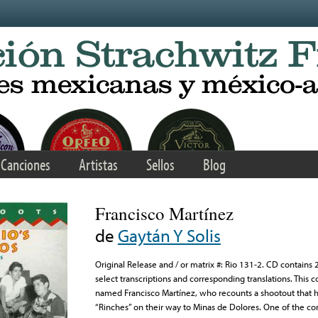
Canciones
Artistas
Sellos
Blog
Francisco Martínez
de
Gaytán Y Solis
Original Release and / or matrix #: Rio 131-2. CD contains 
select transcriptions and corresponding translations. This c
named Francisco Martínez, who recounts a shootout that 
“Rinches” on their way to Minas de Dolores. One of the co