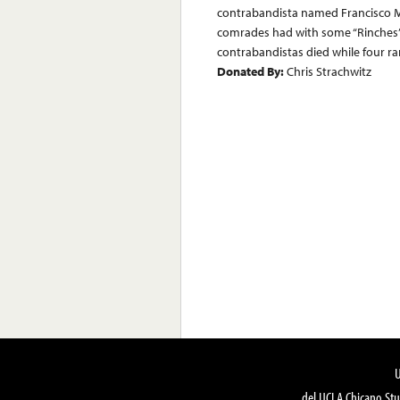
contrabandista named Francisco M
comrades had with some “Rinches” 
contrabandistas died while four ra
Donated By:
Chris Strachwitz
del UCLA Chicano Stu