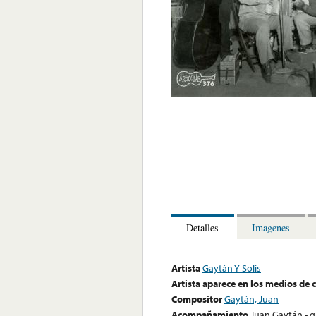
Detalles
Imagenes
Artista
Gaytán Y Solis
Artista aparece en los medios de
Compositor
Gaytán, Juan
Acompañamiento
Juan Gaytán - gu