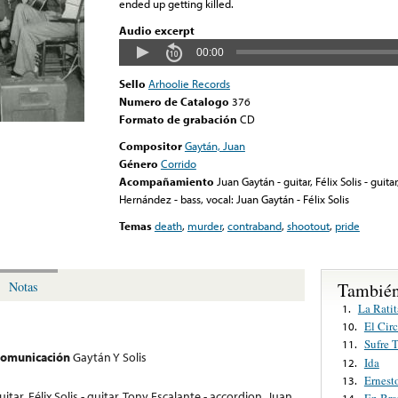
ended up getting killed.
Audio excerpt
00:00
Sello
Arhoolie Records
Numero de Catalogo
376
Formato de grabación
CD
Compositor
Gaytán, Juan
Género
Corrido
Acompañamiento
Juan Gaytán - guitar, Félix Solis - guit
Hernández - bass, vocal: Juan Gaytán - Félix Solis
Temas
death
,
murder
,
contraband
,
shootout
,
pride
También
Notas
La Ratit
1.
El Cir
10.
Sufre T
11.
 comunicación
Gaytán Y Solis
Ida
12.
Ernest
13.
itar, Félix Solis - guitar, Tony Escalante - accordion, Juan