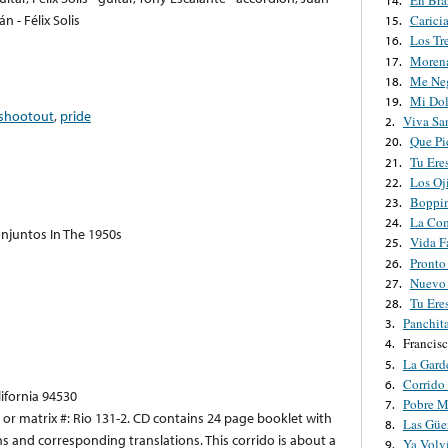
En Bra
14.
n - Félix Solis
Carici
15.
Los Tr
16.
Morena
17.
Me Neg
18.
Mi Dol
19.
shootout
,
pride
Viva Sa
2.
Que Pi
20.
Tu Ere
21.
Los Oj
22.
Boppin
23.
La Co
24.
njuntos In The 1950s
Vida F
25.
Pronto
26.
Nuevo
27.
Tu Ere
28.
Panchit
3.
Francis
4.
La Gard
5.
Corrido
6.
lifornia 94530
Pobre M
7.
 or matrix #: Rio 131-2. CD contains 24 page booklet with
Las Güer
8.
ons and corresponding translations. This corrido is about a
Ya Volv
9.