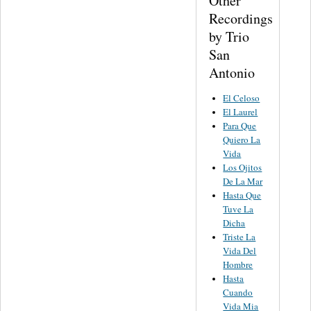
Other
Recordings
by Trio
San
Antonio
El Celoso
El Laurel
Para Que
Quiero La
Vida
Los Ojitos
De La Mar
Hasta Que
Tuve La
Dicha
Triste La
Vida Del
Hombre
Hasta
Cuando
Vida Mia