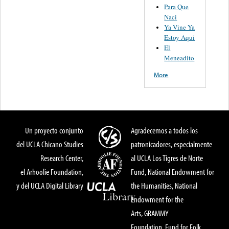
Para Que
Naci
Ya Vine Ya
Estoy Aqui
El
Meneadito
More
Un proyecto conjunto
Agradecemos a todos los
del UCLA Chicano Studies
patronicadores, especialmente
Research Center,
al UCLA Los Tigres de Norte
el Arhoolie Foundation,
Fund, National Endowment for
y del UCLA Digital Library
the Humanities, National
Endowment for the
Arts, GRAMMY
Foundation, Fund for Folk