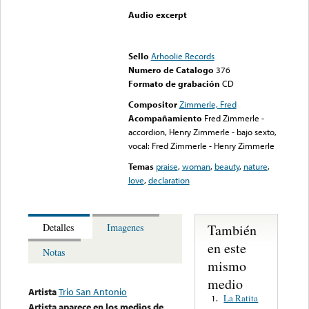
Audio excerpt
Error loading media: File
could not be played
Sello
Arhoolie Records
Numero de Catalogo
376
Formato de grabación
CD
Compositor
Zimmerle, Fred
Acompañamiento
Fred Zimmerle -
accordion, Henry Zimmerle - bajo sexto,
vocal: Fred Zimmerle - Henry Zimmerle
Temas
praise
,
woman
,
beauty
,
nature
,
love
,
declaration
También
Detalles
Imagenes
en este
Notas
mismo
medio
Artista
Trio San Antonio
La Ratita
1.
Artista aparece en los medios de