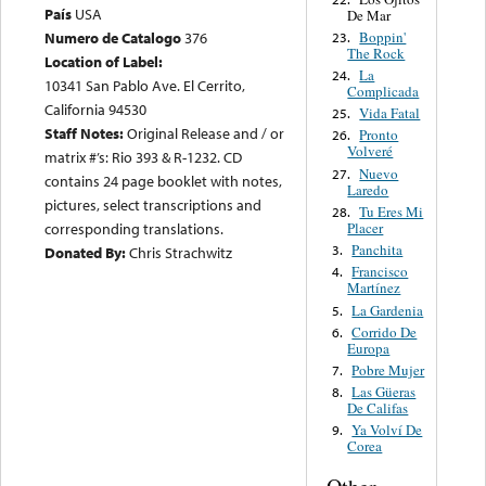
País
USA
De Mar
Boppin'
Numero de Catalogo
376
23.
The Rock
Location of Label:
La
24.
10341 San Pablo Ave. El Cerrito,
Complicada
California 94530
Vida Fatal
25.
Staff Notes:
Original Release and / or
Pronto
26.
Volveré
matrix #’s: Rio 393 & R-1232. CD
Nuevo
27.
contains 24 page booklet with notes,
Laredo
pictures, select transcriptions and
Tu Eres Mi
28.
Placer
corresponding translations.
Panchita
3.
Donated By:
Chris Strachwitz
Francisco
4.
Martínez
La Gardenia
5.
Corrido De
6.
Europa
Pobre Mujer
7.
Las Güeras
8.
De Califas
Ya Volví De
9.
Corea