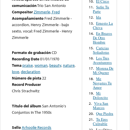
El Circo
10.
comunicación
Trio San Antonio
Sufre Tu
11.
Parte
Compositor
Zimmerle, Fred
Ida
12.
Acompañamiento
Fred Zimmerle -
Ernesto La
13.
accordion, Henry Zimmerle - bajo
Chiva
sexto, vocal: Fred Zimmerle - Henry
En Brazos
14.
Zimmerle
De Otro
Hombre
Caricias
15.
Soñadoras
Formato de grabación
CD
Los Tres
16.
Recording Date
01/01/1970
Aventureros
Tema
praise
,
woman
,
beauty
,
nature
,
Morena De
17.
love
,
declaration
Mi Querer
Número de pista
22
Me
18.
Negastes Tu
Record Producer
Amor
Chris Strachwitz
Mi
19.
Dolorcito
Viva San
2.
Título del álbum
San Antonio's
Marcos
Conjuntos In The 1950s
Que Piedra
20.
Tu Eres
21.
Culpable
Sello
Arhoolie Records
Los Ojitos
22.