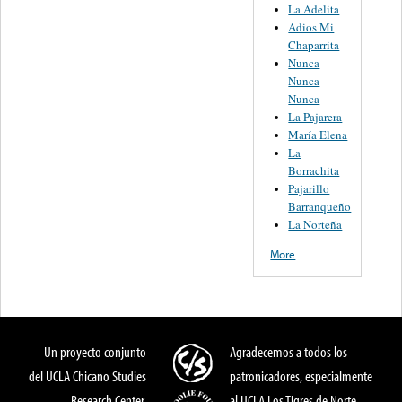
La Adelita
Adios Mi
Chaparrita
Nunca
Nunca
Nunca
La Pajarera
María Elena
La
Borrachita
Pajarillo
Barranqueño
La Norteña
More
Un proyecto conjunto
Agradecemos a todos los
del UCLA Chicano Studies
patronicadores, especialmente
Research Center,
al UCLA Los Tigres de Norte