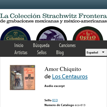
Skip to main content
Inicio
Búsqueda
Canciones
Artistas
Sellos
Blog
Español
Amor Chiquito
de
Los Centauros
Audio excerpt
Error loading media: File
could not be played
Sello
ECO
Numero de Catalogo
eco-613