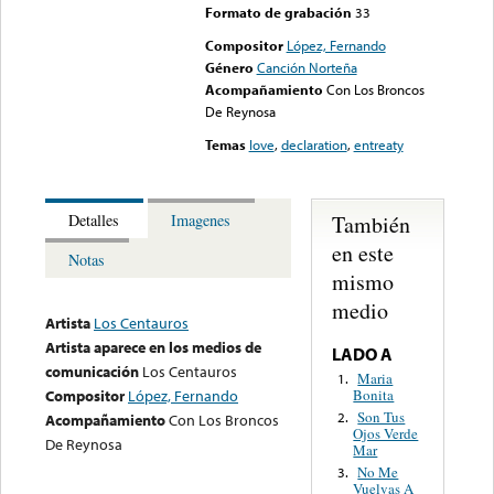
Formato de grabación
33
Compositor
López, Fernando
Género
Canción Norteña
Acompañamiento
Con Los Broncos
De Reynosa
Temas
love
,
declaration
,
entreaty
También
Detalles
Imagenes
en este
Notas
mismo
medio
Artista
Los Centauros
Artista aparece en los medios de
LADO A
comunicación
Los Centauros
Maria
1.
Bonita
Compositor
López, Fernando
Son Tus
2.
Acompañamiento
Con Los Broncos
Ojos Verde
De Reynosa
Mar
No Me
3.
Vuelvas A