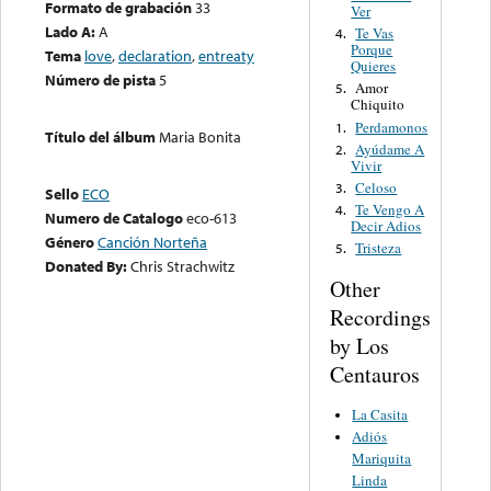
Formato de grabación
33
Ver
Lado A:
A
Te Vas
4.
Porque
Tema
love
,
declaration
,
entreaty
Quieres
Número de pista
5
Amor
5.
Chiquito
Perdamonos
1.
Título del álbum
Maria Bonita
Ayúdame A
2.
Vivir
Celoso
3.
Sello
ECO
Te Vengo A
4.
Numero de Catalogo
eco-613
Decir Adios
Género
Canción Norteña
Tristeza
5.
Donated By:
Chris Strachwitz
Other
Recordings
by Los
Centauros
La Casita
Adiós
Mariquita
Linda