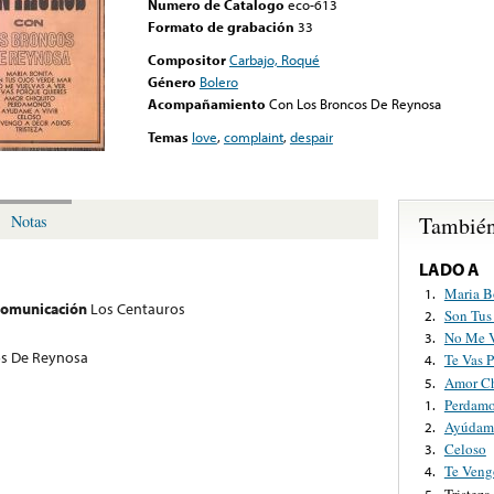
Numero de Catalogo
eco-613
Formato de grabación
33
Compositor
Carbajo, Roqué
Género
Bolero
Acompañamiento
Con Los Broncos De Reynosa
Temas
love
,
complaint
,
despair
También
Notas
LADO A
Maria B
1.
 comunicación
Los Centauros
Son Tus
2.
No Me V
3.
os De Reynosa
Te Vas 
4.
Amor Ch
5.
Perdam
1.
Ayúdame
2.
Celoso
3.
Te Veng
4.
Tristeza
5.