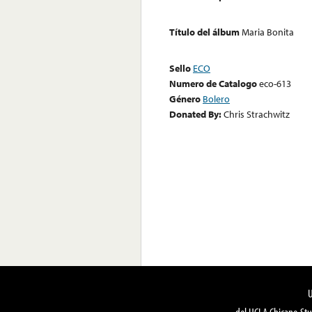
Título del álbum
Maria Bonita
Sello
ECO
Numero de Catalogo
eco-613
Género
Bolero
Donated By:
Chris Strachwitz
del UCLA Chicano Stu