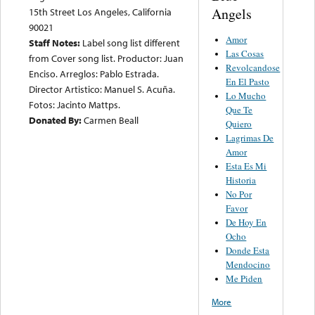
Angels
15th Street Los Angeles, California
90021
Amor
Staff Notes:
Label song list different
Las Cosas
from Cover song list. Productor: Juan
Revolcandose
Enciso. Arreglos: Pablo Estrada.
En El Pasto
Director Artistico: Manuel S. Acuña.
Lo Mucho
Fotos: Jacinto Mattps.
Que Te
Donated By:
Carmen Beall
Quiero
Lagrimas De
Amor
Esta Es Mi
Historia
No Por
Favor
De Hoy En
Ocho
Donde Esta
Mendocino
Me Piden
More