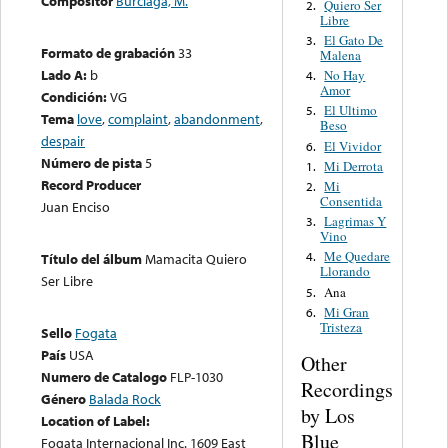
Compositor
Burciaga, M.
Quiero Ser
2.
Libre
El Gato De
3.
Formato de grabación
33
Malena
Lado A:
b
No Hay
4.
Amor
Condición:
VG
El Ultimo
5.
Tema
love
,
complaint
,
abandonment
,
Beso
despair
El Vividor
6.
Número de pista
5
Mi Derrota
1.
Record Producer
Mi
2.
Consentida
Juan Enciso
Lagrimas Y
3.
Vino
Me Quedare
4.
Título del álbum
Mamacita Quiero
Llorando
Ser Libre
Ana
5.
Mi Gran
6.
Tristeza
Sello
Fogata
País
USA
Other
Numero de Catalogo
FLP-1030
Recordings
Género
Balada Rock
by Los
Location of Label:
Blue
Fogata Internacional Inc. 1609 East