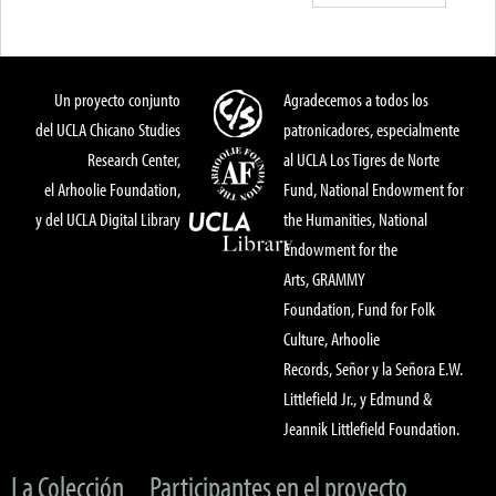
Un proyecto conjunto
Agradecemos a todos los
del UCLA Chicano Studies
patronicadores, especialmente
Research Center,
al UCLA Los Tigres de Norte
el Arhoolie Foundation,
Fund, National Endowment for
y del UCLA Digital Library
the Humanities, National
Endowment for the
Arts, GRAMMY
Foundation, Fund for Folk
Culture, Arhoolie
Records, Señor y la Señora E.W.
Littlefield Jr., y Edmund &
Jeannik Littlefield Foundation.
La Colección
Participantes en el proyecto