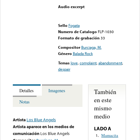
Audio excerpt
Error loading media: File
could not be played
Sello
Fogata
Numero de Catalogo
FLP-1030
Formato de grabación
33
Compositor
Burciaga, M.
Género
Balada Rock
Temas
love
,
complaint
,
abandonment
,
despair
También
Detalles
Imagenes
en este
Notas
mismo
medio
Artista
Los Blue Angels
Artista aparece en los medios de
LADO A
comunicación
Los Blue Angels
Mamacita
1.