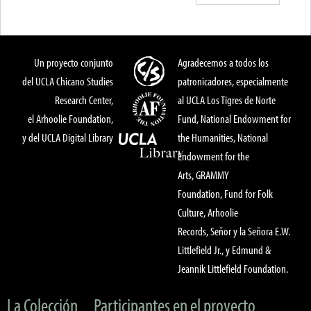
Un proyecto conjunto
Agradecemos a todos los
del UCLA Chicano Studies
patronicadores, especialmente
Research Center,
al UCLA Los Tigres de Norte
el Arhoolie Foundation,
Fund, National Endowment for
y del UCLA Digital Library
the Humanities, National
Endowment for the
Arts, GRAMMY
Foundation, Fund for Folk
Culture, Arhoolie
Records, Señor y la Señora E.W.
Littlefield Jr., y Edmund &
Jeannik Littlefield Foundation.
La Colección
Participantes en el proyecto