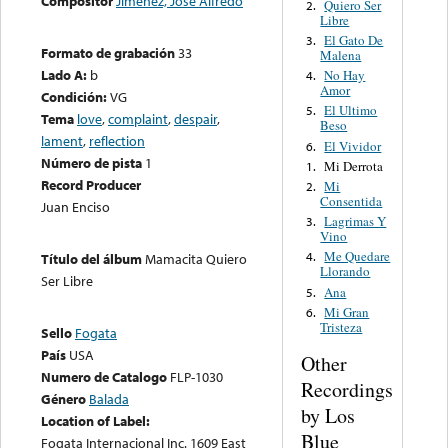
Compositor
Jiménez, José Alfredo
Quiero Ser
2.
Libre
El Gato De
3.
Formato de grabación
33
Malena
Lado A:
b
No Hay
4.
Amor
Condición:
VG
El Ultimo
5.
Tema
love
,
complaint
,
despair
,
Beso
lament
,
reflection
El Vividor
6.
Número de pista
1
Mi Derrota
1.
Record Producer
Mi
2.
Consentida
Juan Enciso
Lagrimas Y
3.
Vino
Me Quedare
4.
Título del álbum
Mamacita Quiero
Llorando
Ser Libre
Ana
5.
Mi Gran
6.
Tristeza
Sello
Fogata
País
USA
Other
Numero de Catalogo
FLP-1030
Recordings
Género
Balada
by Los
Location of Label:
Blue
Fogata Internacional Inc. 1609 East