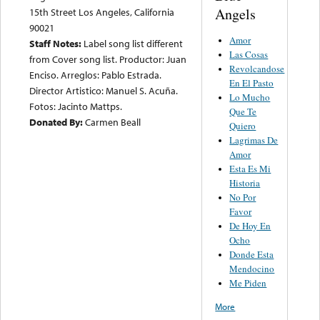
Angels
15th Street Los Angeles, California
90021
Amor
Staff Notes:
Label song list different
Las Cosas
from Cover song list. Productor: Juan
Revolcandose
Enciso. Arreglos: Pablo Estrada.
En El Pasto
Director Artistico: Manuel S. Acuña.
Lo Mucho
Fotos: Jacinto Mattps.
Que Te
Donated By:
Carmen Beall
Quiero
Lagrimas De
Amor
Esta Es Mi
Historia
No Por
Favor
De Hoy En
Ocho
Donde Esta
Mendocino
Me Piden
More