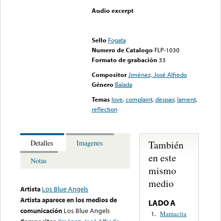
Audio excerpt
Error loading media: File
could not be played
Sello
Fogata
Numero de Catalogo
FLP-1030
Formato de grabación
33
Compositor
Jiménez, José Alfredo
Género
Balada
Temas
love
,
complaint
,
despair
,
lament
,
reflection
También
Detalles
Imagenes
en este
Notas
mismo
medio
Artista
Los Blue Angels
Artista aparece en los medios de
LADO A
comunicación
Los Blue Angels
Mamacita
1.