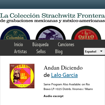
Skip to main content
Inicio
Búsqueda
Canciones
Artistas
Sellos
Blog
Español
Andan Diciendo
de
Lalo Garcia
Same Program Also Available: on Rio
Bravo LP-1025 Distrib. Viromex / Miami
Audio excerpt
Error loading media: File
could not be played