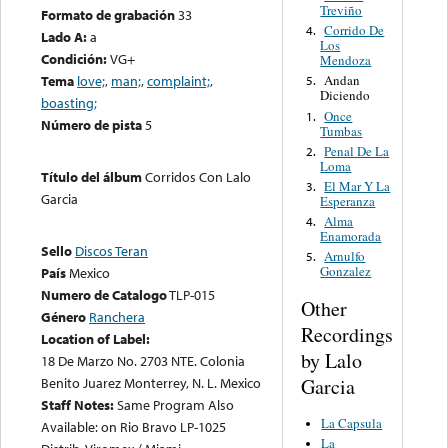
Treviño
Formato de grabación
33
Corrido De
4.
Lado A:
a
Los
Condición:
VG+
Mendoza
Tema
love;
,
man;
,
complaint;
,
Andan
5.
Diciendo
boasting;
Once
1.
Número de pista
5
Tumbas
Penal De La
2.
Loma
Título del álbum
Corridos Con Lalo
El Mar Y La
3.
Garcia
Esperanza
Alma
4.
Enamorada
Sello
Discos Teran
Arnulfo
5.
Gonzalez
País
Mexico
Numero de Catalogo
TLP-015
Other
Género
Ranchera
Recordings
Location of Label:
by Lalo
18 De Marzo No. 2703 NTE. Colonia
Garcia
Benito Juarez Monterrey, N. L. Mexico
Staff Notes:
Same Program Also
La Capsula
Available: on Rio Bravo LP-1025
La