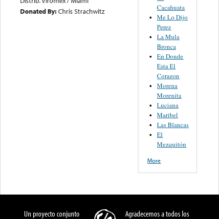
Distrib. Viromex / Miami
Cacahuata
Donated By:
Chris Strachwitz
Me Lo Dijo
Perez
La Mula
Bronca
En Donde
Esta El
Corazon
Morena
Morenita
Luciana
Maribel
Las Blancas
El
Mezquitón
More
Un proyecto conjunto
Agradecemos a todos los