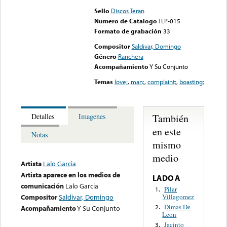
Sello
Discos Teran
Numero de Catalogo
TLP-015
Formato de grabación
33
Compositor
Saldivar, Domingo
Género
Ranchera
Acompañamiento
Y Su Conjunto
Temas
love;
,
man;
,
complaint;
,
boasting;
También
Detalles
Imagenes
en este
Notas
mismo
medio
Artista
Lalo Garcia
Artista aparece en los medios de
LADO A
comunicación
Lalo Garcia
Pilar
1.
Villagomez
Compositor
Saldivar, Domingo
Dimas De
2.
Acompañamiento
Y Su Conjunto
Leon
Jacinto
3.