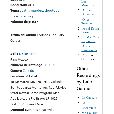
Los
Condición:
VG+
Mendoza
Tema
death;
,
murder;
,
shootout;
,
Andan
5.
Diciendo
male
,
boasting;
Once
1.
Número de pista
5
Tumbas
Penal De La
2.
Loma
Título del álbum
Corridos Con Lalo
El Mar Y La
3.
Garcia
Esperanza
Alma
4.
Enamorada
Sello
Discos Teran
Arnulfo
5.
Gonzalez
País
Mexico
Numero de Catalogo
TLP-015
Other
Género
Corrido
Recordings
Location of Label:
by Lalo
18 De Marzo No. 2703 NTE. Colonia
Garcia
Benito Juarez Monterrey, N. L. Mexico
Staff Notes:
Same Program Also
La Capsula
Available: on Rio Bravo LP-1025
La
Distrib. Viromex / Miami
Cacahuata
Donated By:
Chris Strachwitz
Me Lo Dijo