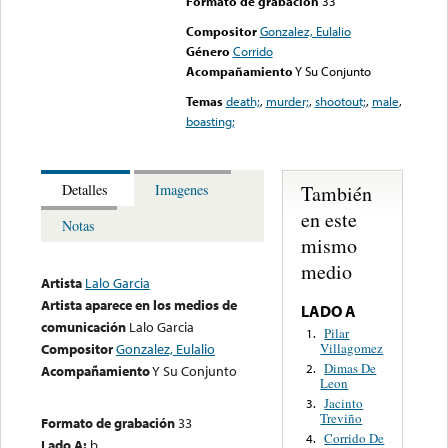
Formato de grabación
33
Compositor
Gonzalez, Eulalio
Género
Corrido
Acompañamiento
Y Su Conjunto
Temas
death;
,
murder;
,
shootout;
,
male
,
boasting;
También
Detalles
Imagenes
en este
Notas
mismo
medio
Artista
Lalo Garcia
Artista aparece en los medios de
LADO A
comunicación
Lalo Garcia
Pilar
1.
Villagomez
Compositor
Gonzalez, Eulalio
Dimas De
2.
Acompañamiento
Y Su Conjunto
Leon
Jacinto
3.
Treviño
Formato de grabación
33
Corrido De
4.
Lado A:
b