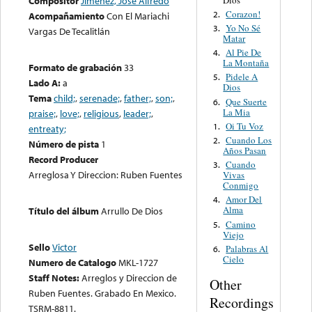
Compositor
Jiménez, José Alfredo
Corazon!
2.
Acompañamiento
Con El Mariachi
Yo No Sé
3.
Vargas De Tecalitlán
Matar
Al Pie De
4.
La Montaña
Formato de grabación
33
Pidele A
5.
Lado A:
a
Dios
Tema
child;
,
serenade;
,
father;
,
son;
,
Que Suerte
6.
La Mia
praise;
,
love;
,
religious
,
leader;
,
Oi Tu Voz
1.
entreaty;
Cuando Los
2.
Número de pista
1
Años Pasan
Record Producer
Cuando
3.
Arreglosa Y Direccion: Ruben Fuentes
Vivas
Conmigo
Amor Del
4.
Alma
Título del álbum
Arrullo De Dios
Camino
5.
Viejo
Sello
Victor
Palabras Al
6.
Cielo
Numero de Catalogo
MKL-1727
Staff Notes:
Arreglos y Direccion de
Other
Ruben Fuentes. Grabado En Mexico.
Recordings
TSRM-8811.