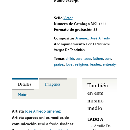
Audio excerpt
Error loading media: File
could not be played
Sello
Victor
Numero de Catalogo
MKL-1727
Formato de grabación
33
Compositor
Jiménez, José Alfredo
Acompañamiento
Con El Mariachi
Vargas De Tecalitlán
Temas
child;
,
serenade;
,
father;
,
son;
,
praise;
,
love;
,
religious
,
leader;
,
entreaty;
También
Detalles
Imagenes
en este
Notas
mismo
medio
Artista
José Alfredo Jiménez
Artista aparece en los medios de
LADO A
comunicación
José Alfredo Jiménez
Arrullo De
1.
Dios