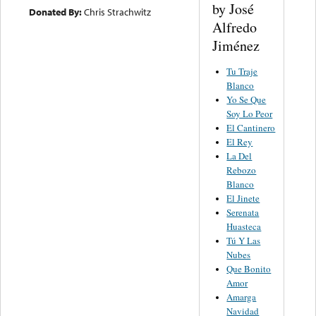
by José
Donated By:
Chris Strachwitz
Alfredo
Jiménez
Tu Traje
Blanco
Yo Se Que
Soy Lo Peor
El Cantinero
El Rey
La Del
Rebozo
Blanco
El Jinete
Serenata
Huasteca
Tú Y Las
Nubes
Que Bonito
Amor
Amarga
Navidad