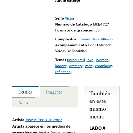
Audio excerpt
Error loading media: File
could not be played
Sello
Victor
Numero de Catalogo
MKL-1727
Formato de grabación
33
Compositor
Jiménez, José Alfredo
Acompañamiento
Con El Mariachi
Vargas De Tecalitlán
Temas
unrequited
,
love;
,
woman;
,
lament;
,
entreaty;
,
man;
,
complaint;
,
reflection;
También
Detalles
Imagenes
en este
Notas
mismo
medio
Artista
José Alfredo Jiménez
Artista aparece en los medios de
LADO A
comunicación
José Alfredo Jiménez