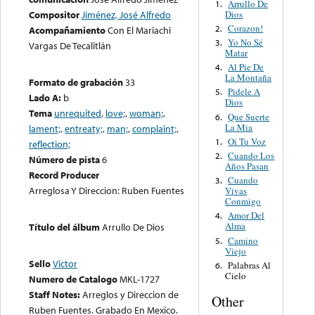
Arrullo De
1.
Dios
Compositor
Jiménez, José Alfredo
Corazon!
2.
Acompañamiento
Con El Mariachi
Yo No Sé
3.
Vargas De Tecalitlán
Matar
Al Pie De
4.
La Montaña
Formato de grabación
33
Pidele A
5.
Lado A:
b
Dios
Tema
unrequited
,
love;
,
woman;
,
Que Suerte
6.
La Mia
lament;
,
entreaty;
,
man;
,
complaint;
,
Oi Tu Voz
1.
reflection;
Cuando Los
2.
Número de pista
6
Años Pasan
Record Producer
Cuando
3.
Arreglosa Y Direccion: Ruben Fuentes
Vivas
Conmigo
Amor Del
4.
Alma
Título del álbum
Arrullo De Dios
Camino
5.
Viejo
Sello
Victor
Palabras Al
6.
Cielo
Numero de Catalogo
MKL-1727
Staff Notes:
Arreglos y Direccion de
Other
Ruben Fuentes. Grabado En Mexico.