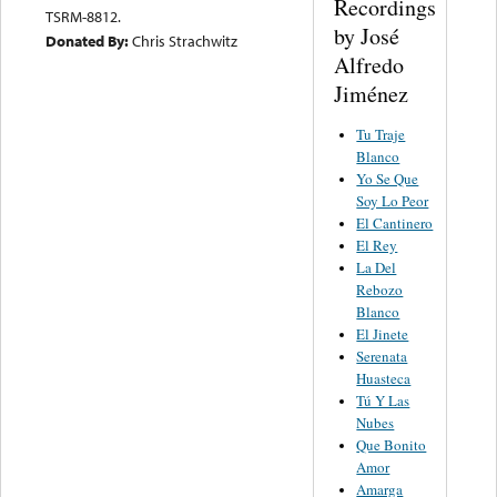
Recordings
TSRM-8812.
by José
Donated By:
Chris Strachwitz
Alfredo
Jiménez
Tu Traje
Blanco
Yo Se Que
Soy Lo Peor
El Cantinero
El Rey
La Del
Rebozo
Blanco
El Jinete
Serenata
Huasteca
Tú Y Las
Nubes
Que Bonito
Amor
Amarga