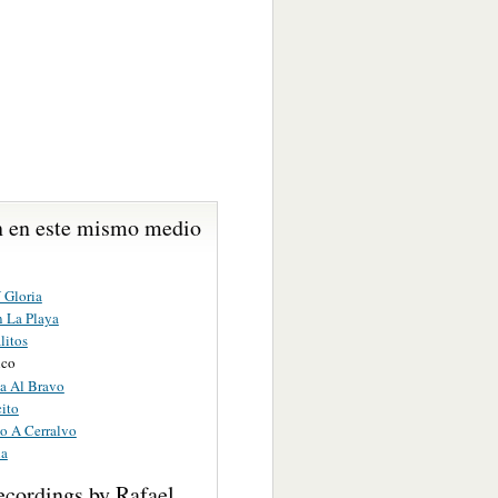
 en este mismo medio
 Gloria
 La Playa
litos
lco
a Al Bravo
ito
o A Cerralvo
na
ecordings by Rafael