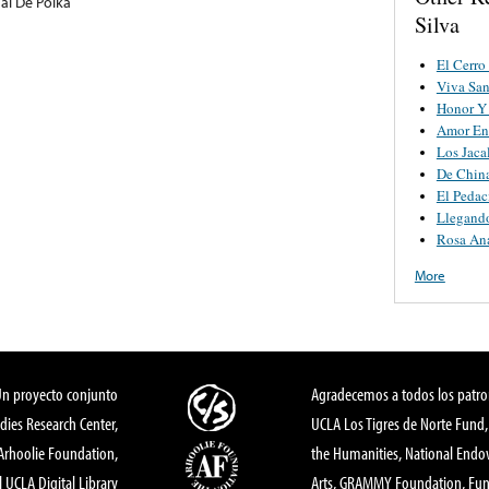
l De Polka
Silva
El Cerro
Viva San
Honor Y 
Amor En
Los Jaca
De Chin
El Pedac
Llegando
Rosa An
More
Un proyecto conjunto
Agradecemos a todos los patro
dies Research Center,
UCLA Los Tigres de Norte Fund
 Arhoolie Foundation,
the Humanities, National End
l UCLA Digital Library
Arts, GRAMMY Foundation, Fund