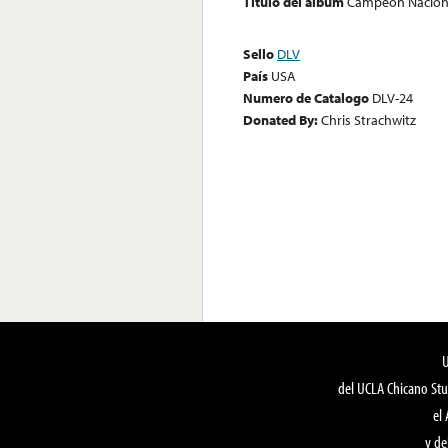
Título del álbum
Campeon Naciona
Sello
DLV
País
USA
Numero de Catalogo
DLV-24
Donated By:
Chris Strachwitz
del UCLA Chicano Stu
el
y de