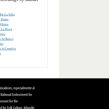
 De La Silla
 Pedro
Gloria
 La Playa
litos
a Al Bravo
ito
 A Cerralvo
a
nicadores, especialmente al
, National Endowment for
owment for the
 for Folk Culture, Arhoolie