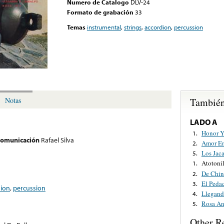
Numero de Catalogo
DLV-24
Formato de grabación
33
Temas
instrumental
,
strings
,
accordion
,
percussion
También
Notas
LADO A
Honor Y
1.
 comunicación
Rafael Silva
Amor En
2.
Los Jaca
5.
Atotoni
1.
De Chin
2.
El Pedac
3.
dion
,
percussion
Llegand
4.
Rosa A
5.
Other R