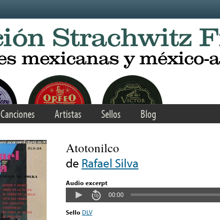
Canciones
Artistas
Sellos
Blog
Atotonilco
de
Rafael Silva
Audio excerpt
00:00
Sello
DLV