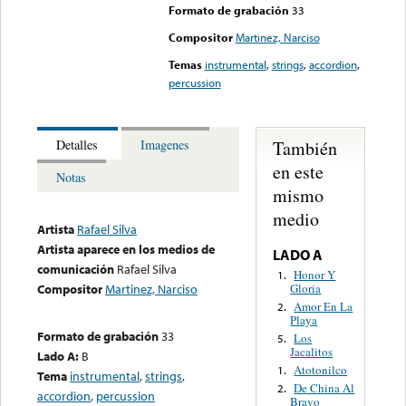
Formato de grabación
33
Compositor
Martinez, Narciso
Temas
instrumental
,
strings
,
accordion
,
percussion
También
Detalles
Imagenes
en este
Notas
mismo
medio
Artista
Rafael Silva
Artista aparece en los medios de
LADO A
comunicación
Rafael Silva
Honor Y
1.
Gloria
Compositor
Martinez, Narciso
Amor En La
2.
Playa
Formato de grabación
33
Los
5.
Jacalitos
Lado A:
B
Atotonilco
1.
Tema
instrumental
,
strings
,
De China Al
2.
accordion
,
percussion
Bravo