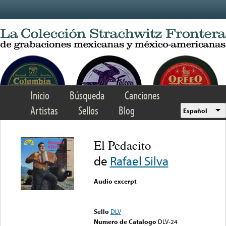
Skip to main content
Inicio
Búsqueda
Canciones
Artistas
Sellos
Blog
Español
El Pedacito
de
Rafael Silva
Audio excerpt
Error loading media: File
could not be played
Sello
DLV
Numero de Catalogo
DLV-24