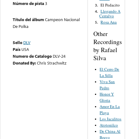
Número de pista
3
El Pedacito
3.
Llegando A
4.
Cerralvo
Título del álbum
Campeon Nacional
Rosa Ana
5.
De Polka
Other
Recordings
Sello
DLV
by Rafael
País
USA
Numero de Catalogo
DLV-24
Silva
Donated By:
Chris Strachwitz
El Cerro De
La Silla
Viva San
Pedro
Honor Y
Gloria
Amor En La
Playa
Los Jacalitos
Atotonilco
De China Al
Bravo