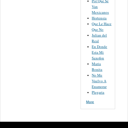
Por Que Se
Van
Mexicanos
Hortensia
Que Le Hace
Que No
Julian del
Real
En Donde
Esta Mi
Saxofon
Maria
Bonita
No Me
Vuelvo A
Enamorar
Plegaria
More