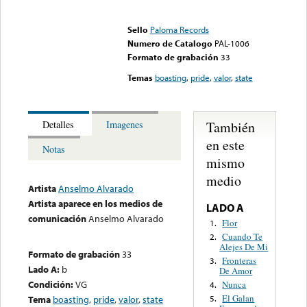
Error loading media: File
could not be played
Sello
Paloma Records
Numero de Catalogo
PAL-1006
Formato de grabación
33
Temas
boasting
,
pride
,
valor
,
state
También
Detalles
Imagenes
en este
Notas
mismo
medio
Artista
Anselmo Alvarado
Artista aparece en los medios de
LADO A
comunicación
Anselmo Alvarado
Flor
1.
Cuando Te
2.
Alejes De Mi
Formato de grabación
33
Fronteras
3.
Lado A:
b
De Amor
Condición:
VG
Nunca
4.
El Galan
Tema
boasting
,
pride
,
valor
,
state
5.