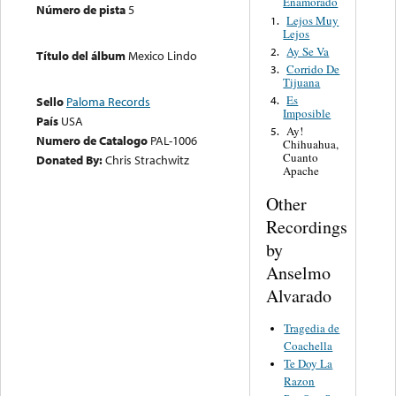
Enamorado
Número de pista
5
Lejos Muy
1.
Lejos
Ay Se Va
2.
Título del álbum
Mexico Lindo
Corrido De
3.
Tijuana
Es
4.
Sello
Paloma Records
Imposible
País
USA
Ay!
5.
Numero de Catalogo
PAL-1006
Chihuahua,
Cuanto
Donated By:
Chris Strachwitz
Apache
Other
Recordings
by
Anselmo
Alvarado
Tragedia de
Coachella
Te Doy La
Razon