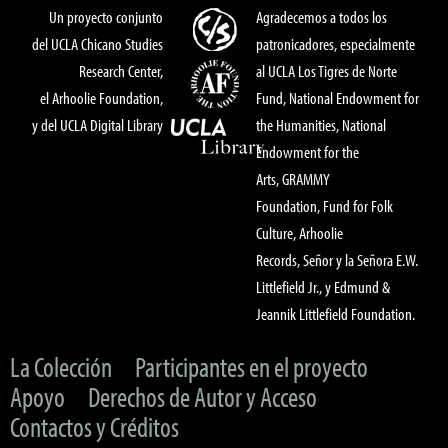
Un proyecto conjunto
Agradecemos a todos los
del UCLA Chicano Studies
patronicadores, especialmente
Research Center,
al UCLA Los Tigres de Norte
el Arhoolie Foundation,
Fund, National Endowment for
y del UCLA Digital Library
the Humanities, National
Endowment for the
Arts, GRAMMY
Foundation, Fund for Folk
Culture, Arhoolie
Records, Señor y la Señora E.W.
Littlefield Jr., y Edmund &
Jeannik Littlefield Foundation.
La Colección
Participantes en el proyecto
Apoyo
Derechos de Autor y Acceso
Contactos y Créditos