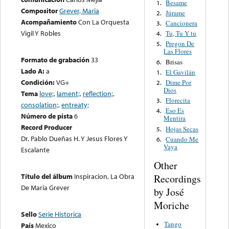
Besame
1.
Compositor
Grever, Maria
Júrame
2.
Acompañamiento
Con La Orquesta
Cancionera
3.
Vigil Y Robles
Tu, Tu Y tu
4.
Pregon De
5.
Las Flores
Formato de grabación
33
Brisas
6.
Lado A:
a
El Gavilán
1.
Condición:
VG+
Dime Por
2.
Dios
Tema
love;
,
lament;
,
reflection;
,
Florecita
3.
consolation;
,
entreaty;
Eso Es
4.
Número de pista
6
Mentira
Record Producer
Hojas Secas
5.
Dr. Pablo Dueñas H. Y Jesus Flores Y
Cuando Me
6.
Vaya
Escalante
Other
Título del álbum
Inspiracion, La Obra
Recordings
De Maria Grever
by José
Moriche
Sello
Serie Historica
Tango
País
Mexico