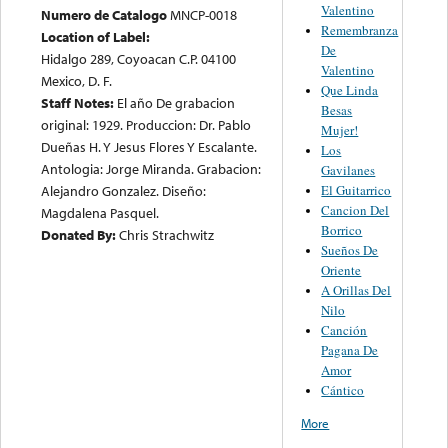
Valentino
Numero de Catalogo
MNCP-0018
Remembranza
Location of Label:
De
Hidalgo 289, Coyoacan C.P. 04100
Valentino
Mexico, D. F.
Que Linda
Staff Notes:
El año De grabacion
Besas
original: 1929. Produccion: Dr. Pablo
Mujer!
Dueñas H. Y Jesus Flores Y Escalante.
Los
Antologia: Jorge Miranda. Grabacion:
Gavilanes
Alejandro Gonzalez. Diseño:
El Guitarrico
Cancion Del
Magdalena Pasquel.
Borrico
Donated By:
Chris Strachwitz
Sueños De
Oriente
A Orillas Del
Nilo
Canción
Pagana De
Amor
Cántico
More