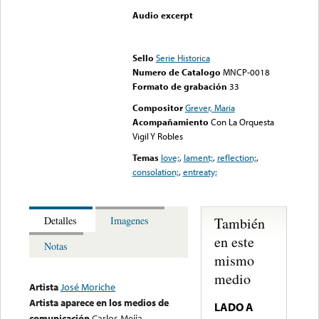
Audio excerpt
Error loading media: File
could not be played
Sello
Serie Historica
Numero de Catalogo
MNCP-0018
Formato de grabación
33
Compositor
Grever, Maria
Acompañamiento
Con La Orquesta
Vigil Y Robles
Temas
love;
,
lament;
,
reflection;
,
consolation;
,
entreaty;
También
Detalles
Imagenes
en este
Notas
mismo
medio
Artista
José Moriche
Artista aparece en los medios de
LADO A
comunicación
Carlos Mejia