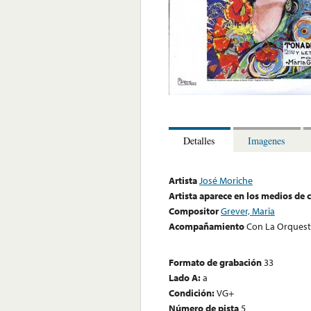
Detalles
Imagenes
Artista
José Moriche
Artista aparece en los medios de
Compositor
Grever, Maria
Acompañamiento
Con La Orquesta
Formato de grabación
33
Lado A:
a
Condición:
VG+
Número de pista
5