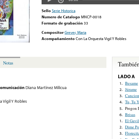
Sello
Serie Historica
Numero de Catalogo
MNCP-0018
Formato de grabación
33
Compositor
Grever, Maria
Acompañamiento
Con La Orquesta Vigil Y Robles
También
Notas
LADO A
Besame
1.
 comunicación
Diana Martinez Milicua
Júrame
2.
Cancion
3.
 Vigil Y Robles
Tu, Tu Y
4.
Pregon 
5.
Brisas
6.
El Gavi
1.
Dime Po
2.
Florecit
3.