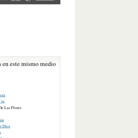
 en este mismo medio
era
 tu
De Las Flores
lán
r Dios
a