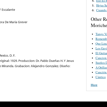
Eso Es 
4.
Hojas S
5.
Y Escalante
Cuando
6.
Other R
Obra De Maria Grever
Morich
Tango Va
Remembr
Que Lind
Los Gavi
El Guita
xico, D. F.
Cancion 
iginal: 1929. Produccion: Dr. Pablo Dueñas H. Y Jesus
Sueños D
ge Miranda. Grabacion: Alejandro Gonzalez. Diseño:
A Orilla
Canción
Cántico
More