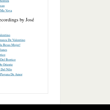
Mentira
ecas
 Me Vaya
ecordings by José
e
lentino
anza De Valentino
a Besas Mujer!
lanes
rrico
Del Borrico
e Oriente
s Del Nilo
 Pagana De Amor