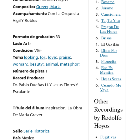
Besame
1.
Compositor
Grever, Maria
Júrame
2.
Acompañamiento
Con La Orquesta
Cancionera
3.
Vigil Y Robles
Tu, Tu Y tu
4.
Pregon De
5.
Las Flores
Formato de grabación
33
Brisas
6.
Lado A:
b
El Gavilán
1.
Condición:
VG+
Dime Por
2.
Dios
Tema
looking
,
for;
,
love;
,
praise;
,
Florecita
3.
woman;
,
beauty;
,
animal
,
metaphor;
Eso Es
4.
Número de pista
1
Mentira
Record Producer
Hojas Secas
5.
Dr. Pablo Dueñas H. Y Jesus Flores Y
Cuando Me
6.
Vaya
Escalante
Other
Título del álbum
Inspiracion, La Obra
Recordings
De Maria Grever
by Rodolfo
Hoyos
Sello
Serie Historica
Fugitivas
País
Mexico