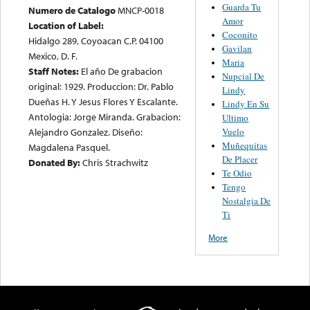
Guarda Tu
Numero de Catalogo
MNCP-0018
Amor
Location of Label:
Coconito
Hidalgo 289, Coyoacan C.P. 04100
Gavilan
Mexico, D. F.
Maria
Staff Notes:
El año De grabacion
Nupcial De
original: 1929. Produccion: Dr. Pablo
Lindy
Dueñas H. Y Jesus Flores Y Escalante.
Lindy En Su
Antologia: Jorge Miranda. Grabacion:
Ultimo
Alejandro Gonzalez. Diseño:
Vuelo
Muñequitas
Magdalena Pasquel.
De Placer
Donated By:
Chris Strachwitz
Te Odio
Tengo
Nostalgia De
Ti
More