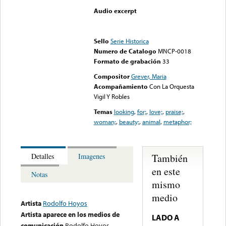
Audio excerpt
Error loading media: File
could not be played
Sello
Serie Historica
Numero de Catalogo
MNCP-0018
Formato de grabación
33
Compositor
Grever, Maria
Acompañamiento
Con La Orquesta
Vigil Y Robles
Temas
looking
,
for;
,
love;
,
praise;
,
woman;
,
beauty;
,
animal
,
metaphor;
También
Detalles
Imagenes
en este
Notas
mismo
medio
Artista
Rodolfo Hoyos
Artista aparece en los medios de
LADO A
comunicación
Rodolfo Hoyos