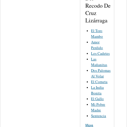
Recodo De
Cruz
Lizárraga
El Toro
Mambo
Amor
Perdido
Los Cadetes
Las
Mañanitas
Dos Palomas
Al Volar
El Corneta
La India
Bonita
El Gallo
Mi Pobre
Madre
Sentencia
More