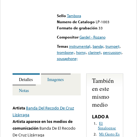
Error loading media: File
could not be played
Sello
Tambora
Numero de Catalogo
LP-1003
Formato de grabación
33
Compositor
Gardel - Rozano
Temas
instrumental;
,
banda;
,
trumpet;
,
trombone;
,
horns;
,
clarinet;
,
percussion;
,
sousaphone;
También
Detalles
Imagenes
en este
Notas
mismo
medio
Artista
Banda Del Recodo De Cruz
Lizárraga
LADO A
Artista aparece en los medios de
El
1.
Sinaloense
comunicación
Banda De El Recodo
Mi Gusto Es
2.
De Cruz Lizárraga