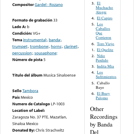
El
3.
Compositor
Gardel - Rozano
Muchacho
Alegre
El Capiro
4.
Formato de grabación
33
Los
5.
Lado A:
b
Caballos
Condición:
VG+
Que
Corrieron
Tema
instrumental;
,
banda;
,
Toro Viejo
6.
trumpet;
,
trombone;
,
horns;
,
clarinet;
,
El Quelite
1.
percussion;
,
sousaphone;
Niño
2.
Número de pista
5
Perdido
Indita Mia
3.
Los
4.
Título del álbum
Musica Sinaloense
Sufrimientos
Caballo
5.
Bayo
Sello
Tambora
El Buey
6.
País
Mexico
Palomo
Numero de Catalogo
LP-1003
Other
Location of Label:
Recordings
Zaragoza No. 37 PTE. Mazatlan,
by Banda
Sinaloa Mexico
Donated By:
Chris Strachwitz
Del