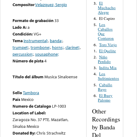
El
3.
Compositor
Velazquez, Sergio
Muchacho
Alegre
El Capiro
4.
Formato de grabación
33
Los
5.
Lado A:
a
Caballos
Condición:
VG+
Que
Corrieron
Tema
instrumental;
,
banda;
,
Toro Viejo
6.
trumpet;
,
trombone;
,
horns;
,
clarinet;
,
El Quelite
1.
percussion;
,
sousaphone;
Niño
2.
Número de pista
4
Perdido
Indita Mia
3.
Los
4.
Título del álbum
Musica Sinaloense
Sufrimientos
Caballo
5.
Bayo
Sello
Tambora
El Buey
6.
País
Mexico
Palomo
Numero de Catalogo
LP-1003
Other
Location of Label:
Recordings
Zaragoza No. 37 PTE. Mazatlan,
by Banda
Sinaloa Mexico
Donated By:
Chris Strachwitz
Del