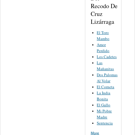
Recodo De
Cruz
Lizárraga
El Toro
Mambo
Amor
Perdido
Los Cadetes
Las
Mañanitas
Dos Palomas
Al Volar
El Corneta
La India
Bonita
El Gallo
Mi Pobre
Madre
Sentencia
More