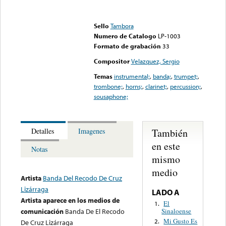
Error loading media: File
could not be played
Sello
Tambora
Numero de Catalogo
LP-1003
Formato de grabación
33
Compositor
Velazquez, Sergio
Temas
instrumental;
,
banda;
,
trumpet;
,
trombone;
,
horns;
,
clarinet;
,
percussion;
,
sousaphone;
También
Detalles
Imagenes
en este
Notas
mismo
medio
Artista
Banda Del Recodo De Cruz
Lizárraga
LADO A
Artista aparece en los medios de
El
1.
Sinaloense
comunicación
Banda De El Recodo
Mi Gusto Es
2.
De Cruz Lizárraga