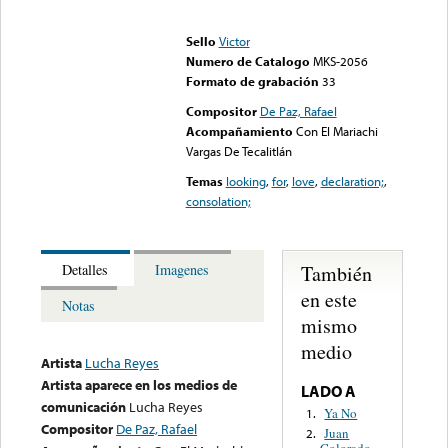
Error loading media: File
could not be played
Sello
Victor
Numero de Catalogo
MKS-2056
Formato de grabación
33
Compositor
De Paz, Rafael
Acompañamiento
Con El Mariachi
Vargas De Tecalitlán
Temas
looking
,
for
,
love
,
declaration;
,
consolation;
También
Detalles
Imagenes
en este
Notas
mismo
medio
Artista
Lucha Reyes
Artista aparece en los medios de
LADO A
comunicación
Lucha Reyes
Ya No
1.
Compositor
De Paz, Rafael
Juan
2.
Colorado