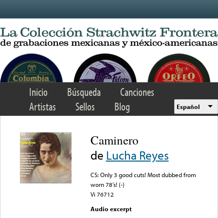
Skip to main content
Inicio
Búsqueda
Canciones
Artistas
Sellos
Blog
Español
Caminero
de
Lucha Reyes
CS: Only 3 good cuts! Most dubbed from
worn 78’s! (-)
Vi 76712
Audio excerpt