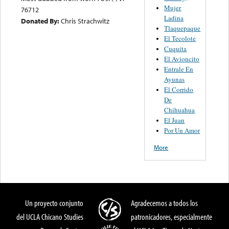
Mujer
76712
Ladina
Donated By:
Chris Strachwitz
Tlaquepaque
El Tecolote
Cuquita
El Avioncito
Entrale En
Ayunas
El Corrido
De
Chihuahua
El Juan
Por Un Amor
More
Un proyecto conjunto
Agradecemos a todos los
del UCLA Chicano Studies
patronicadores, especialmente