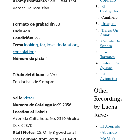
Acompañamiento
Con El Mariachi
El
3.
Vargas De Tecalitlán
Castigador
Caminero
4.
Uruapan
Formato de grabación
33
5.
Traigo Un
1.
Lado A:
a
Amor
Condición:
VG+
Corrido De
2.
Tema
looking
,
for
,
love
,
declaration;
,
Sonora
consolation;
Los
3.
Tarzanes
Número de pista
4
Entrale En
4.
Ayunas
El
5.
Título del álbum
La Voz
Avioncito
Folklorica...de Siempre
Other
Recordings
Sello
Victor
Numero de Catalogo
MKS-2056
by Lucha
Location of Label:
Reyes
Avenida Cuitlahuac No. 2519 Mexico
D. F. 02870
El Aburrido
Staff Notes:
CS: Only 3 good cuts!
(Aburrido
Me Voy)
Most dubbed from worn 78’s! (-) Vi