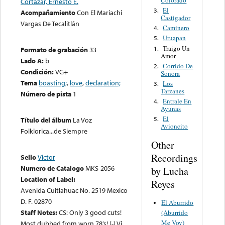
Cortazar, Ernesto E.
El
3.
Acompañamiento
Con El Mariachi
Castigador
Vargas De Tecalitlán
Caminero
4.
Uruapan
5.
Traigo Un
1.
Formato de grabación
33
Amor
Lado A:
b
Corrido De
2.
Condición:
VG+
Sonora
Tema
boasting;
,
love
,
declaration;
Los
3.
Tarzanes
Número de pista
1
Entrale En
4.
Ayunas
El
5.
Título del álbum
La Voz
Avioncito
Folklorica...de Siempre
Other
Recordings
Sello
Victor
Numero de Catalogo
MKS-2056
by Lucha
Location of Label:
Reyes
Avenida Cuitlahuac No. 2519 Mexico
D. F. 02870
El Aburrido
Staff Notes:
CS: Only 3 good cuts!
(Aburrido
Me Voy)
Most dubbed from worn 78’s! (-) Vi