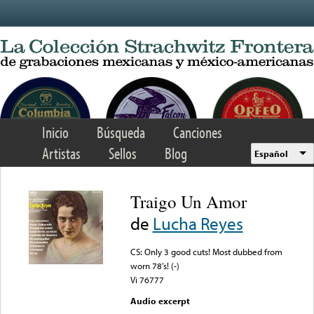
Skip to main content
Inicio
Búsqueda
Canciones
Artistas
Sellos
Blog
Español
Traigo Un Amor
de
Lucha Reyes
CS: Only 3 good cuts! Most dubbed from
worn 78’s! (-)
Vi 76777
Audio excerpt