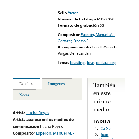
Error loading media: File
could not be played
Sello
Victor
Numero de Catalogo
MKS-2056
Formato de grabación
33
Compositor
Esperón, Manuel M. -
Cortazar, Ernesto E.
Acompañamiento
Con El Mariachi
Vargas De Tecalitlán
Temas
boasting;
,
love
,
declaration;
También
Detalles
Imagenes
en este
Notas
mismo
medio
Artista
Lucha Reyes
Artista aparece en los medios de
LADO A
comunicación
Lucha Reyes
Ya No
1.
Compositor
Esperón, Manuel M. -
Juan
2.
Colorado