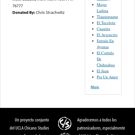
Mujer
76777
Ladina
Donated By:
Chris Strachwitz
Tlaquepaque
El Tecolote
Cuquita
El Avioncito
Entrale En
Ayunas
El Corrido
De
Chihuahua
El Juan
Por Un Amor
More
Un proyecto conjunto
Agradecemos a todos los
del UCLA Chicano Studies
patronicadores, especialmente