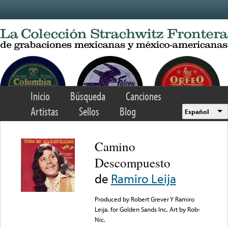
Skip to main content
Inicio
Búsqueda
Canciones
Artistas
Sellos
Blog
Español
Camino
Descompuesto
de
Ramiro Leija
Produced by Robert Grever Y Ramiro
Leija. for Golden Sands Inc. Art by Rob-
Nic.