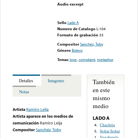
Audio excerpt
Error loading media: File
could not be played
Sello
Lado A
Numero de Catalogo
L-104
Formato de grabación
33
Compositor
Sanchéz, Toby
Género
Bolero
Temas
love
,
complaint
,
metaphor
También
Detalles
Imagenes
en este
Notas
mismo
medio
Artista
Ramiro Leija
Artista aparece en los medios de
LADO A
comunicación
Ramiro Leija
Chachita
4.
Compositor
Sanchéz, Toby
Soñar Soñar
5.
Vagabunda
1.