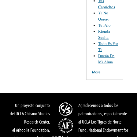
Tus
Caprichos
Ya No
Quiero
Tu Pelo
Rienda
Suelta
Todo Es Por
Ti
Dueña De
Mi Alma
More
Un proyecto conjunto
Agradecemos a todos los
del UCLA Chicano Studies
patronicadores, especialmente
Research Center,
al UCLA Los Tigres de Norte
el Arhoolie Foundation,
Fund, National Endowment for