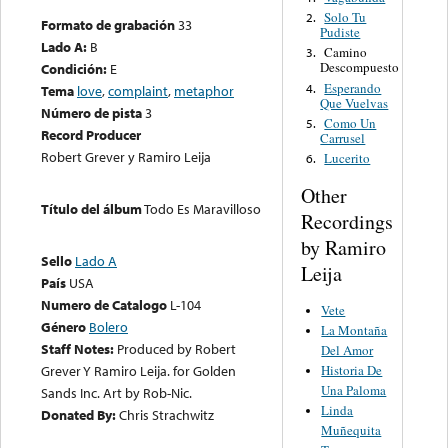
Solo Tu
2.
Formato de grabación
33
Pudiste
Lado A:
B
Camino
3.
Descompuesto
Condición:
E
Esperando
4.
Tema
love
,
complaint
,
metaphor
Que Vuelvas
Número de pista
3
Como Un
5.
Record Producer
Carrusel
Robert Grever y Ramiro Leija
Lucerito
6.
Other
Título del álbum
Todo Es Maravilloso
Recordings
by Ramiro
Sello
Lado A
Leija
País
USA
Numero de Catalogo
L-104
Vete
Género
Bolero
La Montaña
Staff Notes:
Produced by Robert
Del Amor
Historia De
Grever Y Ramiro Leija. for Golden
Una Paloma
Sands Inc. Art by Rob-Nic.
Linda
Donated By:
Chris Strachwitz
Muñequita