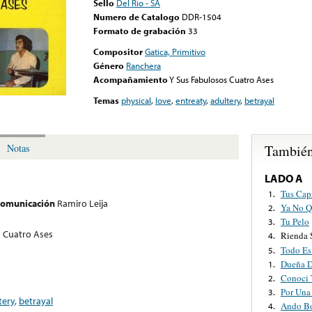
Sello
Del Rio - SA
Numero de Catalogo
DDR-1504
Formato de grabación
33
Compositor
Gatica, Primitivo
Género
Ranchera
Acompañamiento
Y Sus Fabulosos Cuatro Ases
Temas
physical
,
love
,
entreaty
,
adultery
,
betrayal
También
Notas
LADO A
Tus Cap
1.
 comunicación
Ramiro Leija
Ya No Q
2.
Tu Pelo
3.
s Cuatro Ases
Rienda 
4.
Todo Es
5.
Dueña 
1.
Conoci 
2.
Por Una
3.
tery
,
betrayal
Ando Bo
4.