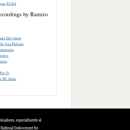
omo El Sol
ecordings by Ramiro
aña Del Amor
 De Una Paloma
uñequita
ichos
uiero
Por Ti
e Mi Alma
nicadores, especialmente al
, National Endowment for