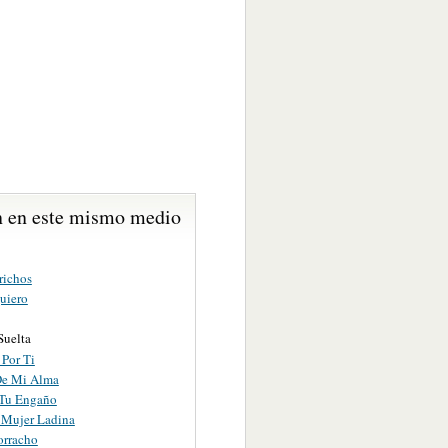
 en este mismo medio
richos
uiero
Suelta
 Por Ti
De Mi Alma
Tu Engaño
 Mujer Ladina
rracho