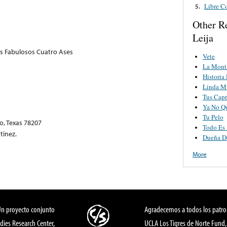
Libre C
5.
Other R
Leija
us Fabulosos Cuatro Ases
Vete
La Mont
Historia
Linda M
Tus Capr
Ya No Q
Tu Pelo
o, Texas 78207
Todo Es 
tinez.
Dueña D
More
Un proyecto conjunto
Agradecemos a todos los patro
dies Research Center,
UCLA Los Tigres de Norte Fund