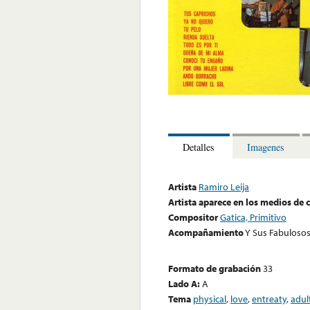
Detalles
Imagenes
Artista
Ramiro Leija
Artista aparece en los medios de
Compositor
Gatica, Primitivo
Acompañamiento
Y Sus Fabuloso
Formato de grabación
33
Lado A:
A
Tema
physical
,
love
,
entreaty
,
adul