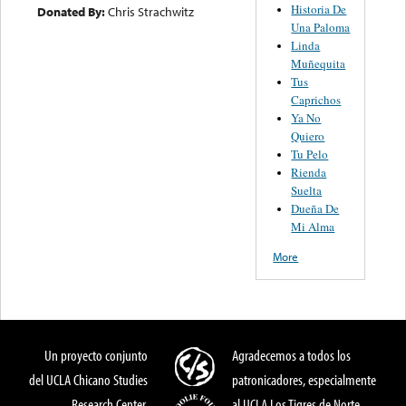
Historia De
Donated By:
Chris Strachwitz
Una Paloma
Linda
Muñequita
Tus
Caprichos
Ya No
Quiero
Tu Pelo
Rienda
Suelta
Dueña De
Mi Alma
More
Un proyecto conjunto
Agradecemos a todos los
del UCLA Chicano Studies
patronicadores, especialmente
Research Center,
al UCLA Los Tigres de Norte