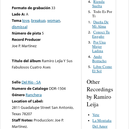
Rienda
4.
Suelta
Formato de grabación
33
Todo Es Por
5.
Lado A:
A
Ti
Tema
love
,
breakup
,
woman
,
Dueña De
1.
Mi Alma
dismissal
Conoci Tu
2.
Número de pista
5
Engaño
Record Producer
Por Una
3.
Joe P. Martinez
Mujer
Ladina
Ando
4.
Título del álbum
Ramiro Lejia Y Sus
Borracho
Libre Como
Fabulosos Cuatro Ases
5.
El Sol
Other
Sello
Del Rio - SA
Recordings
Numero de Catalogo
DDR-1504
Género
Ranchera
by Ramiro
Location of Label:
Leija
2811 Guadalupe Street San Antonio,
Texas 78207
Vete
Staff Notes:
Produccion: Joe P.
La Montaña
Del Amor
Martinez.