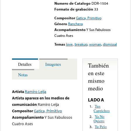
Numero de Catalogo
DDR-1504
Formato de grabación
33
Compositor
Gatica, Primitivo
Género
Ranchera
Acompañamiento
Y Sus Fabulosos
Cuatro Ases
Temas
love
,
breakup
,
woman
,
dismissal
También
Detalles
Imagenes
en este
Notas
mismo
medio
Artista
Ramiro Leija
Artista aparece en los medios de
LADO A
comunicación
Ramiro Leija
Tus
1.
Caprichos
Compositor
Gatica, Primitivo
Ya No
2.
Acompañamiento
Y Sus Fabulosos
Quiero
Cuatro Ases
Tu Pelo
3.