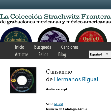
Skip to main content
Inicio
Búsqueda
Canciones
Artistas
Sellos
Blog
Español
Cansancio
de
Hermanos Rigual
Audio excerpt
Error loading media: File
could not be played
Sello
Musart
Numero de Catalogo
4428-a