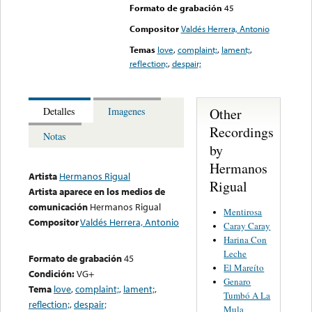
Formato de grabación
45
Compositor
Valdés Herrera, Antonio
Temas
love
,
complaint;
,
lament;
,
reflection;
,
despair;
Other
Detalles
Imagenes
Recordings
Notas
by
Hermanos
Artista
Hermanos Rigual
Rigual
Artista aparece en los medios de
comunicación
Hermanos Rigual
Mentirosa
Compositor
Valdés Herrera, Antonio
Caray Caray
Harina Con
Leche
Formato de grabación
45
El Mareíto
Condición:
VG+
Genaro
Tema
love
,
complaint;
,
lament;
,
Tumbó A La
reflection;
,
despair;
Mula