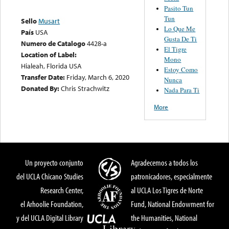
Pasito Tun
Tun
Sello
Musart
Lo Que Me
País
USA
Gusta De Ti
Numero de Catalogo
4428-a
El Tigre
Location of Label:
Mono
Hialeah, Florida USA
Estoy Como
Transfer Date:
Friday, March 6, 2020
Nunca
Donated By:
Chris Strachwitz
Nada Para Ti
More
Un proyecto conjunto
Agradecemos a todos los
del UCLA Chicano Studies
patronicadores, especialmente
Research Center,
al UCLA Los Tigres de Norte
el Arhoolie Foundation,
Fund, National Endowment for
y del UCLA Digital Library
the Humanities, National