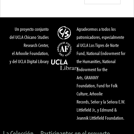
Un proyecto conjunto
Agradecemos a todos los
del UCLA Chicano Studies
patronicadores, especialmente
Research Center,
al UCLA Los Tigres de Norte
el Arhoolie Foundation,
Fund, National Endowment for
y del UCLA Digital Library
the Humanities, National
Endowment for the
Arts, GRAMMY
Foundation, Fund for Folk
Culture, Arhoolie
Records, Señor y la Señora E.W.
Littlefield Jr., y Edmund &
Jeannik Littlefield Foundation.
La Colección
Participantes en el proyecto