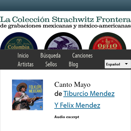
Skip to main content
Inicio
Búsqueda
Canciones
Artistas
Sellos
Blog
Español
Canto Mayo
de
Tiburcio Mendez
Y Felix Mendez
Audio excerpt
Error loading media: File
could not be played