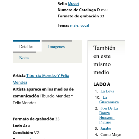
Sello
Musart
Numero de Catalogo
D-890
Formato de grabación
33
Temas
male
,
vocal
También
Detalles
Imagenes
en este
Notas
mismo
medio
Artista
Tiburcio Mendez Y Felix
Mendez
LADO A
Artista aparece en los medios de
La Leva
1.
comunicación
Tiburcio Mendez Y
La
10.
Guacamaya
Felix Mendez
Son De La
2.
Danza
Huaxom-
Formato de grabación
33
Piatine
Lado A:
a
Jarabe
3.
Condición:
VG
Canto Mayo
4.