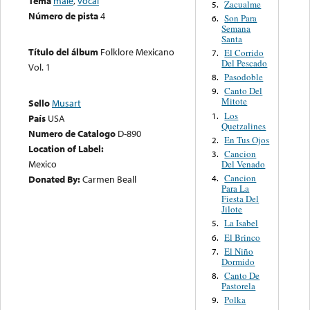
Tema
male
,
vocal
Zacualme
5.
Número de pista
4
Son Para
6.
Semana
Santa
Título del álbum
Folklore Mexicano
El Corrido
7.
Del Pescado
Vol. 1
Pasodoble
8.
Canto Del
9.
Mitote
Sello
Musart
Los
1.
País
USA
Quetzalines
Numero de Catalogo
D-890
En Tus Ojos
2.
Location of Label:
Cancion
3.
Mexico
Del Venado
Cancion
4.
Donated By:
Carmen Beall
Para La
Fiesta Del
Jilote
La Isabel
5.
El Brinco
6.
El Niño
7.
Dormido
Canto De
8.
Pastorela
Polka
9.