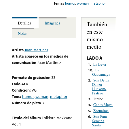
Temas
humor
,
woman
,
metaphor
También
Detalles
Imagenes
en este
Notas
mismo
medio
Artista
Juan Martinez
Artista aparece en los medios de
LADO A
comunicación
Juan Martinez
La Leva
1.
La
10.
Guacamaya
Formato de grabación
33
Son De La
2.
Lado A:
a
Danza
Huaxom-
Condición:
VG
Piatine
Tema
humor
,
woman
,
metaphor
Jarabe
3.
Número de pista
3
Canto Mayo
4.
Zacualme
5.
Son Para
6.
Título del álbum
Folklore Mexicano
Semana
Vol. 1
Santa