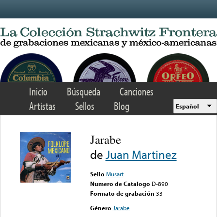
Skip to main content
Inicio
Búsqueda
Canciones
Artistas
Sellos
Blog
Español
Jarabe
de
Juan Martinez
Sello
Musart
Numero de Catalogo
D-890
Formato de grabación
33
Género
Jarabe