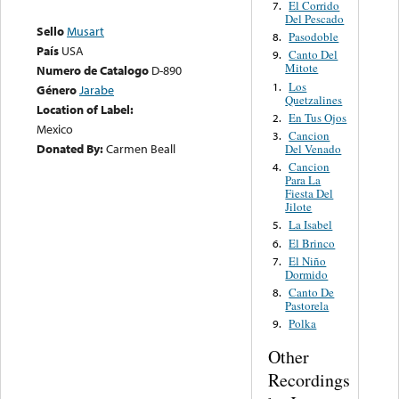
El Corrido
7.
Del Pescado
Sello
Musart
Pasodoble
8.
País
USA
Canto Del
9.
Mitote
Numero de Catalogo
D-890
Los
1.
Género
Jarabe
Quetzalines
Location of Label:
En Tus Ojos
2.
Mexico
Cancion
3.
Donated By:
Carmen Beall
Del Venado
Cancion
4.
Para La
Fiesta Del
Jilote
La Isabel
5.
El Brinco
6.
El Niño
7.
Dormido
Canto De
8.
Pastorela
Polka
9.
Other
Recordings