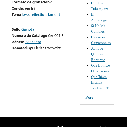
Formato de grabación
45
Cumbia
Condición:
E+
Tubarquera
El
Tema
love
,
reflection
,
lament
Andariego
Si No Me
Sello
Gaviota
Cumples
Numero de Catalogo
GA-001-B
Camaron
Género
Ranchera
Camaroncito
Donated By:
Chris Strachwitz
Aunque
Quieras
Borrarme
Que Bonitos
Ojos Tienes
Que Triste
Esta La
Tarde Sin Ti
More