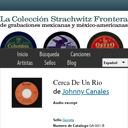
Skip to main content
Inicio
Búsqueda
Canciones
Artistas
Sellos
Blog
Español
Cerca De Un Rio
de
Johnny Canales
Audio excerpt
Error loading media: File
could not be played
Sello
Gaviota
Numero de Catalogo
GA-001-B