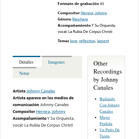
Formato de grabación
45
Compositor
Herrera, Johnny
Género
Ranchera
Acompañamiento
Y Su Orquesta,
vocal: La Rubia De Corpus Christi
Temas
love
,
reflection
,
lament
Other
Detalles
Imagenes
Recordings
Notas
by Johnny
Canales
Artista
Johnny Canales
Artista aparece en los medios de
Bailando
comunicación
Johnny Canales
Con Johnny
Canales
Compositor
Herrera, Johnny
Mujer
Acompañamiento
Y Su Orquesta,
Perdida
vocal: La Rubia De Corpus Christi
Un Puño De
Tierra