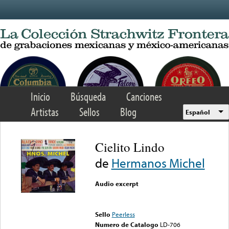
Skip to main content
Inicio
Búsqueda
Canciones
Artistas
Sellos
Blog
Español
Cielito Lindo
de
Hermanos Michel
Audio excerpt
Error loading media: File
could not be played
Sello
Peerless
Numero de Catalogo
LD-706