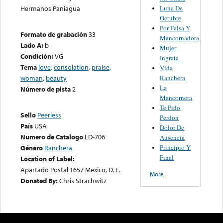
Luna De
Hermanos Paniagua
Octubre
Por Falsa Y
Formato de grabación
33
Mancornadora
Lado A:
b
Mujer
Condición:
VG
Ingrata
Tema
love
,
consolation
,
praise
,
Vida
Ranchera
woman
,
beauty
La
Número de pista
2
Mancornera
Te Pido
Sello
Peerless
Perdon
País
USA
Dolor De
Numero de Catalogo
LD-706
Ausencia
Principio Y
Género
Ranchera
Final
Location of Label:
Apartado Postal 1657 Mexico, D. F.
More
Donated By:
Chris Strachwitz