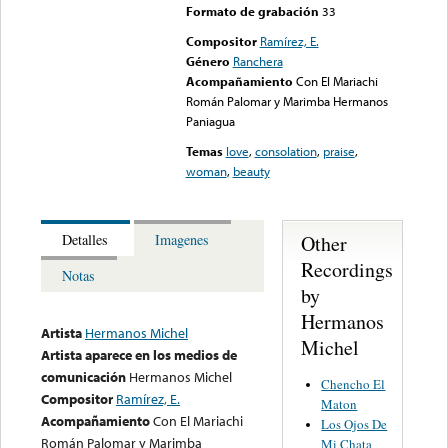
Formato de grabación
33
Compositor
Ramírez, E.
Género
Ranchera
Acompañamiento
Con El Mariachi
Román Palomar y Marimba Hermanos
Paniagua
Temas
love
,
consolation
,
praise
,
woman
,
beauty
Other
Detalles
Imagenes
Recordings
Notas
by
Hermanos
Artista
Hermanos Michel
Michel
Artista aparece en los medios de
comunicación
Hermanos Michel
Chencho El
Compositor
Ramírez, E.
Maton
Acompañamiento
Con El Mariachi
Los Ojos De
Román Palomar y Marimba
Mi Chata