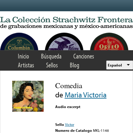
Skip to main content
Inicio
Búsqueda
Canciones
Artistas
Sellos
Blog
Español
Comedia
de
Maria Victoria
Audio excerpt
Error loading media: File
could not be played
Sello
Victor
Numero de Catalogo
MKL-1146