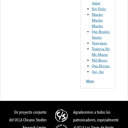
Amor
Soy Feliz
Mucho
Mucho
Mucho
Que Bonito
Siento
Venganza
Todavia No
Me Muero
Mil Besos
Que Divino
Asi, Asi
More
Un proyecto conjunto
Agradecemos a todos los
del UCLA Chicano Studies
patronicadores, especialmente
Research Center,
al UCLA Los Tigres de Norte