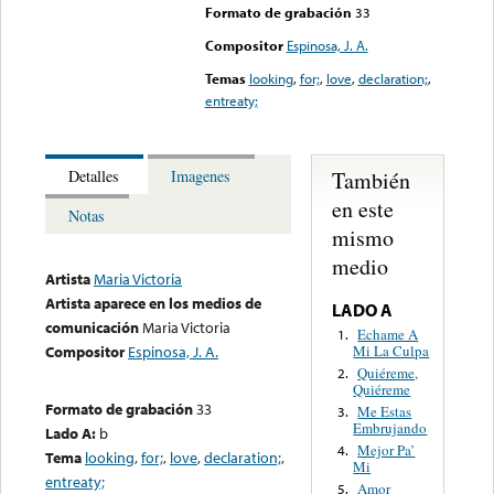
Formato de grabación
33
Compositor
Espinosa, J. A.
Temas
looking
,
for;
,
love
,
declaration;
,
entreaty;
También
Detalles
Imagenes
en este
Notas
mismo
medio
Artista
Maria Victoria
Artista aparece en los medios de
LADO A
comunicación
Maria Victoria
Echame A
1.
Mi La Culpa
Compositor
Espinosa, J. A.
Quiéreme,
2.
Quiéreme
Formato de grabación
33
Me Estas
3.
Embrujando
Lado A:
b
Mejor Pa’
4.
Tema
looking
,
for;
,
love
,
declaration;
,
Mi
entreaty;
Amor
5.