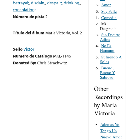
betrayal;
,
disdain;
,
despair;
,
drinking;
,
Amor
5.
consolation;
Soy Feliz
6.
Número de pista
2
Comedia
1.
Mi
2.
Desgracia
Título del álbum
Maria Victoria, Vol. 2
Sin Decirte
3.
Adios
No Es
4.
Sello
Victor
Humano
Numero de Catalogo
MKL-1146
Sufriendo A
5.
Solas
Donated By:
Chris Strachwitz
Bueno,
6.
Bueno Y
Sabroso
Other
Recordings
by Maria
Victoria
Ademas Yo
Tengo Un
Nuevo Amor