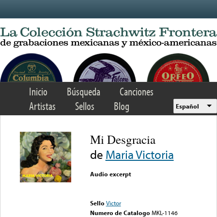
Skip to main content
Inicio
Búsqueda
Canciones
Artistas
Sellos
Blog
Español
Mi Desgracia
de
Maria Victoria
Audio excerpt
Error loading media: File
could not be played
Sello
Victor
Numero de Catalogo
MKL-1146