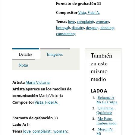
Formato de grabación
33
Compositor
Vista, Fidel A.
Temas
love
,
complaint;
,
woman;
,
betrayal;
,
disdain;
,
despair;
,
drinking;
,
consolation;
También
Detalles
Imagenes
en este
Notas
mismo
medio
Artista
Maria Victoria
Artista aparece en los medios de
LADO A
comunicación
Maria Victoria
Echame A
1.
Mi La Culpa
Compositor
Vista, Fidel A.
Quiéreme,
2.
Quiéreme
Formato de grabación
33
Me Estas
3.
Embrujando
Lado A:
b
Mejor Pa’
4.
Tema
love
,
complaint;
,
woman;
,
Mi