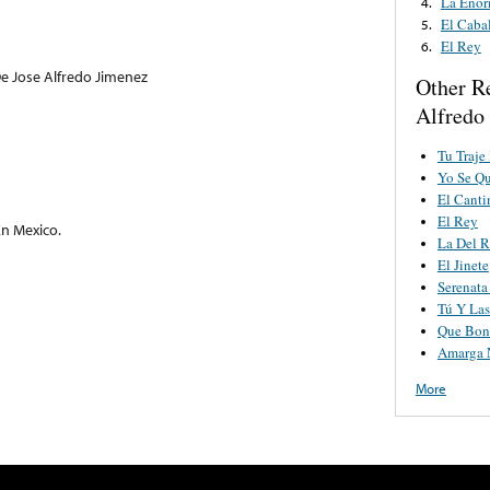
La Enor
4.
El Caba
5.
El Rey
6.
De Jose Alfredo Jimenez
Other R
Alfredo
Tu Traje
Yo Se Qu
El Canti
El Rey
n Mexico.
La Del 
El Jinete
Serenata
Tú Y La
Que Bon
Amarga 
More