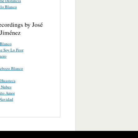
me Distancia
llo Blanco
ecordings by José
 Jiménez
 Blanco
e Soy Lo Peor
nero
Rebozo Blanco
 Huasteca
s Nubes
ito Amor
Navidad