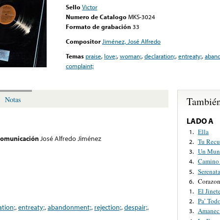
Sello
Victor
Numero de Catalogo
MKS-3024
Formato de grabación
33
Compositor
Jiménez, José Alfredo
Temas
praise
,
love;
,
woman;
,
declaration;
,
entreaty;
,
aban
complaint;
También
Notas
LADO A
Ella
1.
 comunicación
José Alfredo Jiménez
Tu Recu
2.
Un Mun
3.
Camino 
4.
Serenat
5.
Corazon
6.
El Jinet
1.
Pa’ Tod
2.
ation;
,
entreaty;
,
abandonment;
,
rejection;
,
despair;
,
Amaneci
3.