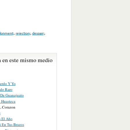
donment;
,
rejection;
,
despair;
,
 en este mismo medio
erdo Y Yo
do Raro
De Guanajuato
a Huasteca
, Corazon
e
o El Año
 En Tus Brazos