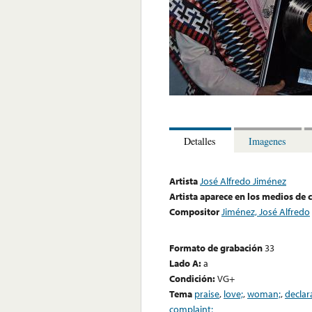
Detalles
Imagenes
Artista
José Alfredo Jiménez
Artista aparece en los medios de
Compositor
Jiménez, José Alfredo
Formato de grabación
33
Lado A:
a
Condición:
VG+
Tema
praise
,
love;
,
woman;
,
declar
complaint;