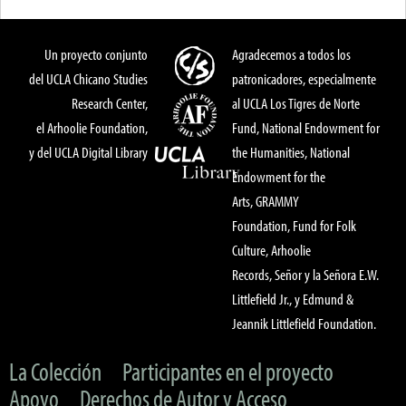
Un proyecto conjunto
Agradecemos a todos los
del UCLA Chicano Studies
patronicadores, especialmente
Research Center,
al UCLA Los Tigres de Norte
el Arhoolie Foundation,
Fund, National Endowment for
y del UCLA Digital Library
the Humanities, National
Endowment for the
Arts, GRAMMY
Foundation, Fund for Folk
Culture, Arhoolie
Records, Señor y la Señora E.W.
Littlefield Jr., y Edmund &
Jeannik Littlefield Foundation.
La Colección
Participantes en el proyecto
Apoyo
Derechos de Autor y Acceso