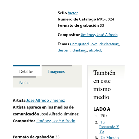
Error loading media: File
could not be played
Sello
Victor
Numero de Catalogo
MKS-3024
Formato de grabación
33
Compositor
Jiménez, José Alfredo
Temas
unrequited
,
love
,
declaration;
,
despair;
,
drinking;
,
alcohol;
También
Detalles
Imagenes
en este
Notas
mismo
medio
Artista
José Alfredo Jiménez
Artista aparece en los medios de
LADO A
comunicación
José Alfredo Jiménez
Ella
1.
Compositor
Jiménez, José Alfredo
Tu
2.
Recuerdo Y
Yo
Formato de grabación
33
Un Mundo
3.