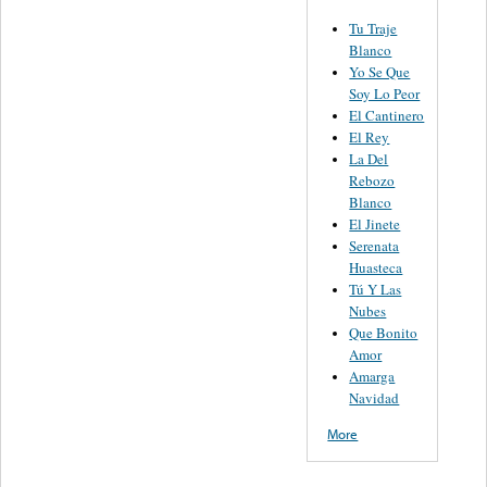
Tu Traje
Blanco
Yo Se Que
Soy Lo Peor
El Cantinero
El Rey
La Del
Rebozo
Blanco
El Jinete
Serenata
Huasteca
Tú Y Las
Nubes
Que Bonito
Amor
Amarga
Navidad
More