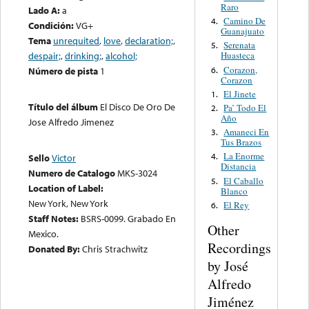
Raro
Lado A:
a
Camino De
4.
Condición:
VG+
Guanajuato
Tema
unrequited
,
love
,
declaration;
,
Serenata
5.
despair;
,
drinking;
,
alcohol;
Huasteca
Corazon,
6.
Número de pista
1
Corazon
El Jinete
1.
Título del álbum
El Disco De Oro De
Pa’ Todo El
2.
Año
Jose Alfredo Jimenez
Amaneci En
3.
Tus Brazos
La Enorme
4.
Sello
Victor
Distancia
Numero de Catalogo
MKS-3024
El Caballo
5.
Location of Label:
Blanco
New York, New York
El Rey
6.
Staff Notes:
BSRS-0099. Grabado En
Other
Mexico.
Recordings
Donated By:
Chris Strachwitz
by José
Alfredo
Jiménez