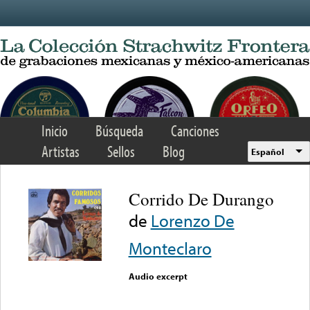
Skip to main content
Inicio
Búsqueda
Canciones
Artistas
Sellos
Blog
Español
Corrido De Durango
de
Lorenzo De
Monteclaro
Audio excerpt
Error loading media: File
could not be played