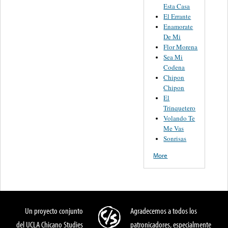
Esta Casa
El Errante
Enamorate
De Mi
Flor Morena
Sea Mi
Codena
Chipon
Chipon
El
Trinquetero
Volando Te
Me Vas
Sonrisas
More
Un proyecto conjunto
Agradecemos a todos los
del UCLA Chicano Studies
patronicadores, especialmente