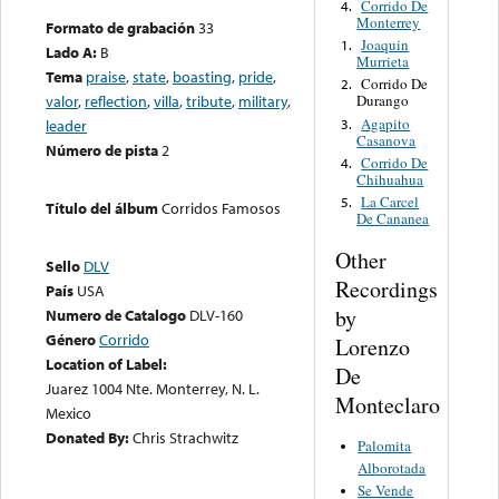
Corrido De
4.
Monterrey
Formato de grabación
33
Joaquin
1.
Lado A:
B
Murrieta
Tema
praise
,
state
,
boasting
,
pride
,
Corrido De
2.
valor
,
reflection
,
villa
,
tribute
,
military
,
Durango
Agapito
3.
leader
Casanova
Número de pista
2
Corrido De
4.
Chihuahua
La Carcel
5.
Título del álbum
Corridos Famosos
De Cananea
Other
Sello
DLV
Recordings
País
USA
by
Numero de Catalogo
DLV-160
Género
Corrido
Lorenzo
Location of Label:
De
Juarez 1004 Nte. Monterrey, N. L.
Monteclaro
Mexico
Donated By:
Chris Strachwitz
Palomita
Alborotada
Se Vende