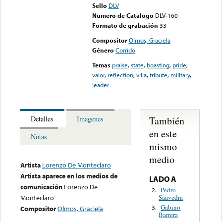
Sello
DLV
Numero de Catalogo
DLV-160
Formato de grabación
33
Compositor
Olmos, Graciela
Género
Corrido
Temas
praise
,
state
,
boasting
,
pride
,
valor
,
reflection
,
villa
,
tribute
,
military
,
leader
También
Detalles
Imagenes
en este
Notas
mismo
medio
Artista
Lorenzo De Monteclaro
Artista aparece en los medios de
LADO A
comunicación
Lorenzo De
Pedro
2.
Saavedra
Monteclaro
Gabino
3.
Compositor
Olmos, Graciela
Barrera