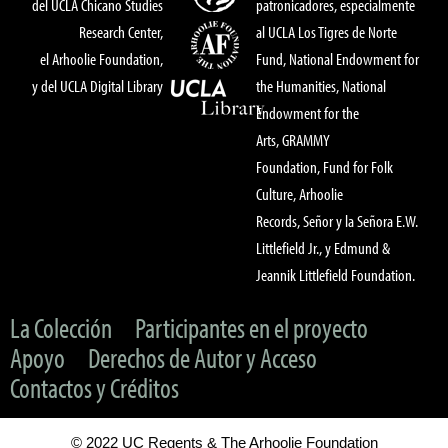
del UCLA Chicano Studies
patronicadores, especialmente
Research Center,
al UCLA Los Tigres de Norte
el Arhoolie Foundation,
Fund, National Endowment for
y del UCLA Digital Library
the Humanities, National
Endowment for the
Arts, GRAMMY
Foundation, Fund for Folk
Culture, Arhoolie
Records, Señor y la Señora E.W.
Littlefield Jr., y Edmund &
Jeannik Littlefield Foundation.
La Colección
Participantes en el proyecto
Apoyo
Derechos de Autor y Acceso
Contactos y Créditos
© 2022 UC Regents & The Arhoolie Foundation