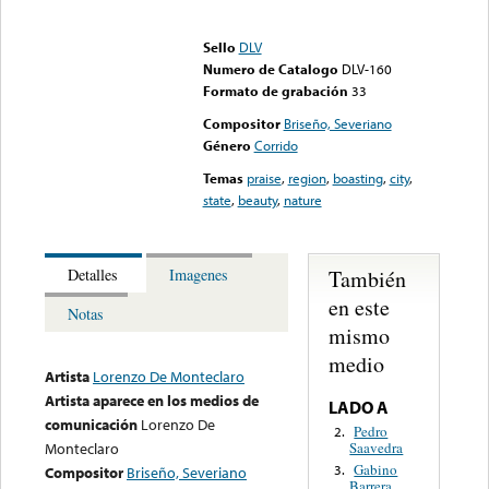
Error loading media: File
could not be played
Sello
DLV
Numero de Catalogo
DLV-160
Formato de grabación
33
Compositor
Briseño, Severiano
Género
Corrido
Temas
praise
,
region
,
boasting
,
city
,
state
,
beauty
,
nature
También
Detalles
Imagenes
en este
Notas
mismo
medio
Artista
Lorenzo De Monteclaro
Artista aparece en los medios de
LADO A
comunicación
Lorenzo De
Pedro
2.
Saavedra
Monteclaro
Gabino
3.
Compositor
Briseño, Severiano
Barrera