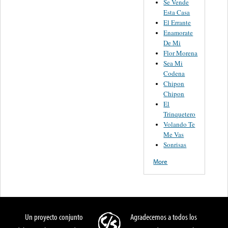
Se Vende
Esta Casa
El Errante
Enamorate
De Mi
Flor Morena
Sea Mi
Codena
Chipon
Chipon
El
Trinquetero
Volando Te
Me Vas
Sonrisas
More
Un proyecto conjunto
Agradecemos a todos los