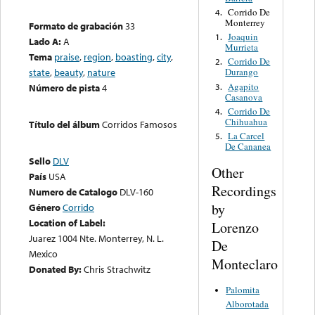
Corrido De
4.
Monterrey
Formato de grabación
33
Joaquin
1.
Lado A:
A
Murrieta
Tema
praise
,
region
,
boasting
,
city
,
Corrido De
2.
state
,
beauty
,
nature
Durango
Agapito
3.
Número de pista
4
Casanova
Corrido De
4.
Chihuahua
Título del álbum
Corridos Famosos
La Carcel
5.
De Cananea
Sello
DLV
Other
País
USA
Recordings
Numero de Catalogo
DLV-160
by
Género
Corrido
Location of Label:
Lorenzo
Juarez 1004 Nte. Monterrey, N. L.
De
Mexico
Monteclaro
Donated By:
Chris Strachwitz
Palomita
Alborotada