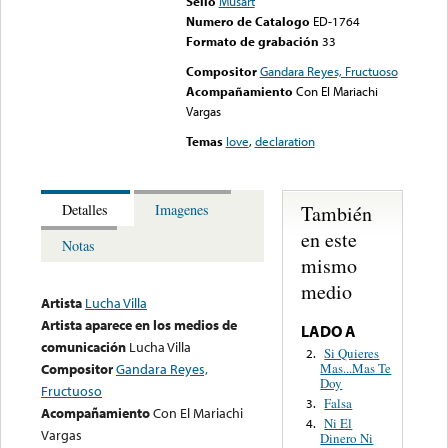
Sello
Musart
Numero de Catalogo
ED-1764
Formato de grabación
33
Compositor
Gandara Reyes, Fructuoso
Acompañamiento
Con El Mariachi
Vargas
Temas
love
,
declaration
También
Detalles
Imagenes
en este
Notas
mismo
medio
Artista
Lucha Villa
Artista aparece en los medios de
LADO A
comunicación
Lucha Villa
Si Quieres
2.
Mas...Mas Te
Compositor
Gandara Reyes,
Doy
Fructuoso
Falsa
3.
Acompañamiento
Con El Mariachi
Ni El
4.
Vargas
Dinero Ni