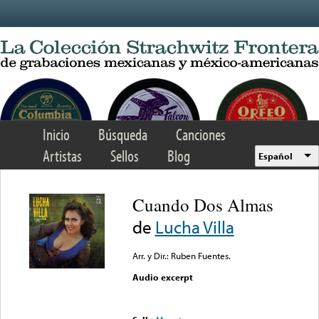
Skip to main content
Inicio
Búsqueda
Canciones
Artistas
Sellos
Blog
Español
Cuando Dos Almas
de
Lucha Villa
Arr. y Dir.: Ruben Fuentes.
Audio excerpt
Error loading media: File
could not be played