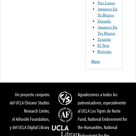
Tres Lunas
Amaneci En
Tu Brazos
Zenaida
Amaneci En
Tus Brazos
Zenaida
El Tren
Retirada
More
Un proyecto conjunto
Agradecemos a todos los
del UCLA Chicano Studies
patronicadores, especialmente
Research Center,
al UCLA Los Tigres de Norte
el Arhoolie Foundation,
Fund, National Endowment for
y del UCLA Digital Library
the Humanities, National
Endowment for the