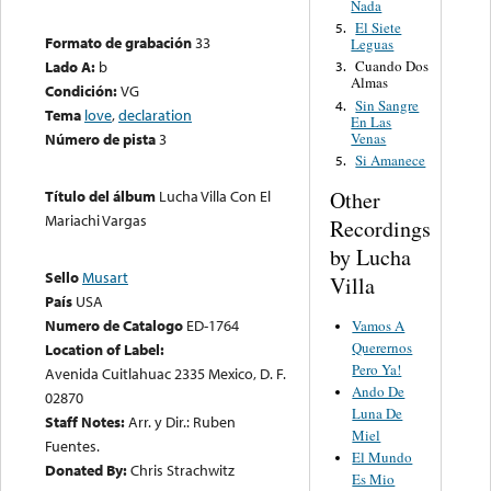
Nada
El Siete
5.
Formato de grabación
33
Leguas
Lado A:
b
Cuando Dos
3.
Almas
Condición:
VG
Sin Sangre
4.
Tema
love
,
declaration
En Las
Venas
Número de pista
3
Si Amanece
5.
Título del álbum
Lucha Villa Con El
Other
Mariachi Vargas
Recordings
by Lucha
Sello
Musart
Villa
País
USA
Numero de Catalogo
ED-1764
Vamos A
Querernos
Location of Label:
Pero Ya!
Avenida Cuitlahuac 2335 Mexico, D. F.
Ando De
02870
Luna De
Staff Notes:
Arr. y Dir.: Ruben
Miel
Fuentes.
El Mundo
Donated By:
Chris Strachwitz
Es Mio