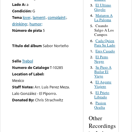
Lado A:
a
El Ultimo
3.
Gigolo
Condición:
G
Mataron A
4.
Tema
love;
,
lament;
,
complaint;
,
La Paloma
drinking;
,
humor;
Cuando
5.
Número de pista
5
Salgo A Los
Campos
Cada Quien
6.
Para Su Lado
Título del álbum
Sabor Norteño
Eres Casado
1.
El Perro
2.
Sello
Trebol
Negro
Se Puso A
Numero de Catalogo
T-10285
3.
Bailar El
Location of Label:
Viejo
Mexico
El Agente
4.
Viajero
Staff Notes:
Arr. Luis Perez Meza.
El Prieto
5.
Lalo González - El Piporro.
Librado
Donated By:
Chris Strachwitz
Pasion
6.
Oculta
Other
Recordings