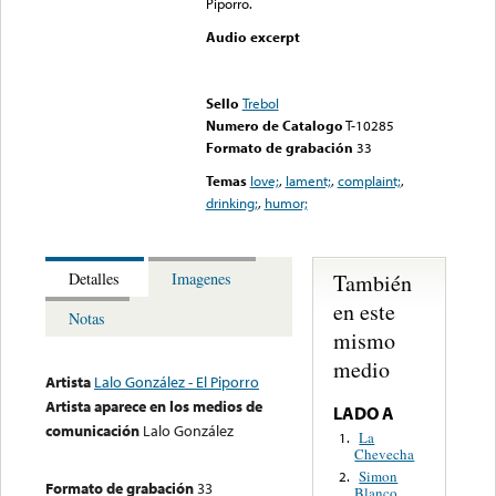
Piporro.
Audio excerpt
Error loading media: File
could not be played
Sello
Trebol
Numero de Catalogo
T-10285
Formato de grabación
33
Temas
love;
,
lament;
,
complaint;
,
drinking;
,
humor;
También
Detalles
Imagenes
en este
Notas
mismo
medio
Artista
Lalo González - El Piporro
Artista aparece en los medios de
LADO A
comunicación
Lalo González
La
1.
Chevecha
Simon
2.
Formato de grabación
33
Blanco