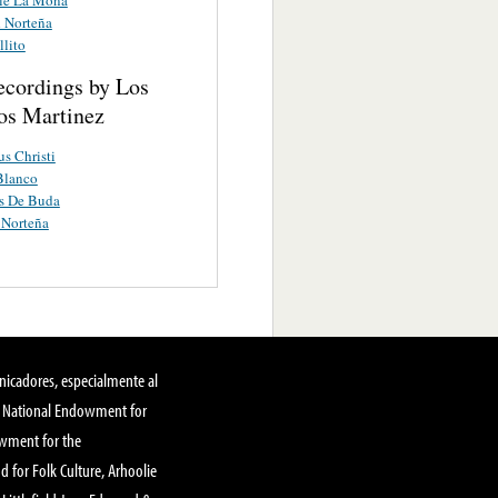
 Norteña
llito
ecordings by Los
s Martinez
s Christi
Blanco
s De Buda
 Norteña
nicadores, especialmente al
, National Endowment for
owment for the
 for Folk Culture, Arhoolie