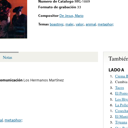
Numero de Catalogo
MKL-1669
Formato de grabación
33
Compositor
De Jesus, Mario
Temas
boasting;
,
male;
,
valor;
,
animal
,
metaphor;
También
Notas
LADO A
Crema B
1.
 comunicación
Los Hermanos Martinez
Cumbia 
2.
Tacos
3.
El Porro
4.
Los Hij
5.
La Polle
6.
Cosecha
1.
El Mani
2.
al
,
metaphor;
Tijuana
3.
Que Bai
4.