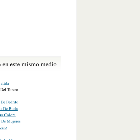
 en este mismo medio
atida
Del Torero
 De Pedrito
os De Buda
ra Colora
 De Mujeres
cero
le La Mona