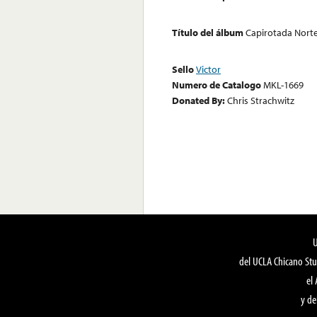
Título del álbum
Capirotada Nort
Sello
Victor
Numero de Catalogo
MKL-1669
Donated By:
Chris Strachwitz
del UCLA Chicano Stu
el
y de