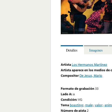
Detalles
Imagenes
Artista
Los Hermanos Martinez
Artista aparece en los medios de
Compositor
De Jesus, Mario
Formato de grabación
33
Lado A:
a
Condición:
VG
Tema
boasting;
,
male;
,
valor;
,
anim
Número de pista
2