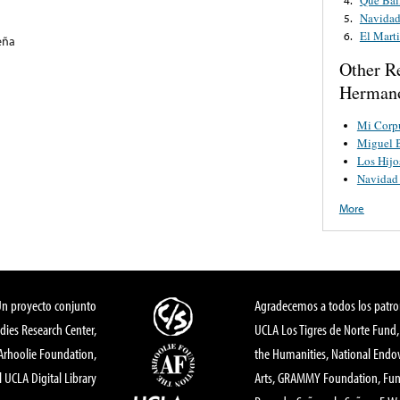
Navidad
5.
El Marti
6.
eña
Other R
Hermano
Mi Corpu
Miguel 
Los Hijo
Navidad
More
Un proyecto conjunto
Agradecemos a todos los patro
dies Research Center,
UCLA Los Tigres de Norte Fund
 Arhoolie Foundation,
the Humanities, National End
l UCLA Digital Library
Arts, GRAMMY Foundation, Fund