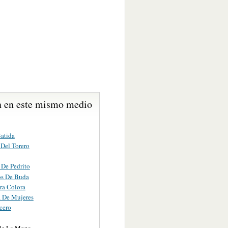
 en este mismo medio
atida
Del Torero
 De Pedrito
os De Buda
ra Colora
 De Mujeres
cero
le La Mona