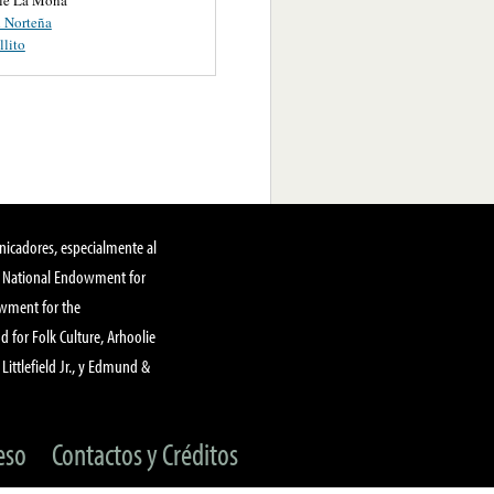
 Norteña
llito
nicadores, especialmente al
, National Endowment for
owment for the
 for Folk Culture, Arhoolie
Littlefield Jr., y Edmund &
eso
Contactos y Créditos