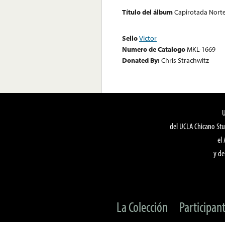
Título del álbum
Capirotada Nort
Sello
Victor
Numero de Catalogo
MKL-1669
Donated By:
Chris Strachwitz
del UCLA Chicano Stu
el
y de
La Colección
Participan