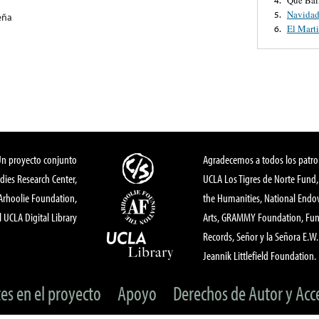
Navidad
5.
eña
El Marti
6.
Un proyecto conjunto
Agradecemos a todos los patro
dies Research Center,
UCLA Los Tigres de Norte Fund
 Arhoolie Foundation,
the Humanities, National End
l UCLA Digital Library
Arts, GRAMMY Foundation, Fund
Records, Señor y la Señora E.W. 
Jeannik Littlefield Foundation.
tes en el proyecto
Apoyo
Derechos de Autor y Acc