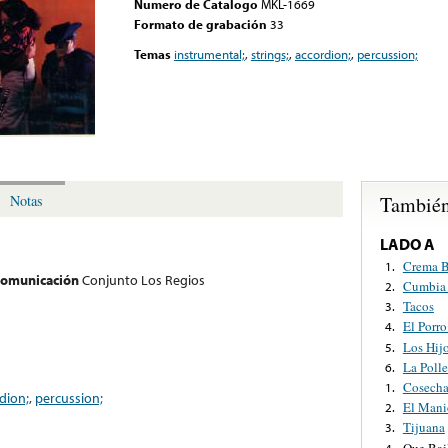
Numero de Catalogo
MKL-1669
Formato de grabación
33
Temas
instrumental;
,
strings;
,
accordion;
,
percussion;
También
Notas
LADO A
Crema B
1.
 comunicación
Conjunto Los Regios
Cumbia 
2.
Tacos
3.
El Porro
4.
Los Hij
5.
La Polle
6.
Cosecha
1.
dion;
,
percussion;
El Mani
2.
Tijuana
3.
Que Bai
4.