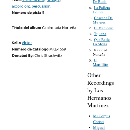
De Buda
accordion;
,
percussion;
La Pollera
6.
Colora
Número de pista
5
Cosecha De
1.
Mujeres
Título del álbum
Capirotada Norteña
El Manicero
2.
Tijuana
3.
Que Baile
4.
Sello
Victor
La Mona
Numero de Catalogo
MKL-1669
Navidad
5.
Norteña
Donated By:
Chris Strachwitz
El
6.
Martillito
Other
Recordings
by Los
Hermanos
Martinez
Mi Corpus
Christi
Miguel