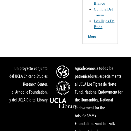
Blanco
Cumbia Del
Torero
Los Hijos De
Buda
More
Un proyecto conjunto
Agradecemos a todos los
del UCLA Chicano Studies
patronicadores, especialmente
Research Center,
al UCLA Los Tigres de Norte
el Arhoolie Foundation,
Fund, National Endowment for
y del UCLA Digital Library
the Humanities, National
Endowment for the
Arts, GRAMMY
Foundation, Fund for Folk