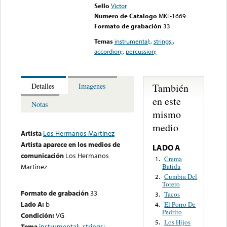
Sello
Victor
Numero de Catalogo
MKL-1669
Formato de grabación
33
Temas
instrumental;
,
strings;
,
accordion;
,
percussion;
También
Detalles
Imagenes
en este
Notas
mismo
medio
Artista
Los Hermanos Martinez
Artista aparece en los medios de
LADO A
comunicación
Los Hermanos
Crema
1.
Batida
Martinez
Cumbia Del
2.
Torero
Formato de grabación
33
Tacos
3.
Lado A:
b
El Porro De
4.
Pedrito
Condición:
VG
Los Hijos
5.
Tema
instrumental;
,
strings;
,