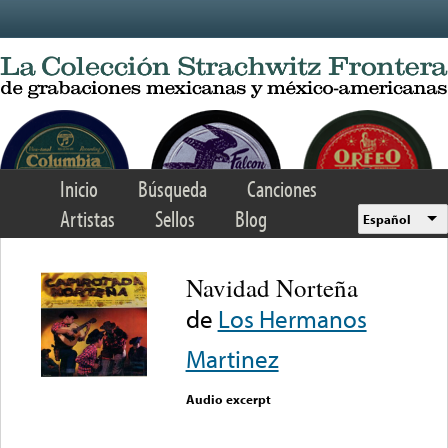
Skip to main content
Inicio
Búsqueda
Canciones
Artistas
Sellos
Blog
Español
Navidad Norteña
de
Los Hermanos
Martinez
Audio excerpt
Error loading media: File
could not be played