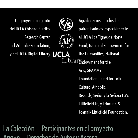
Un proyecto conjunto
Agradecemos a todos los
del UCLA Chicano Studies
patronicadores, especialmente
Research Center,
al UCLA Los Tigres de Norte
el Arhoolie Foundation,
Fund, National Endowment for
y del UCLA Digital Library
the Humanities, National
Endowment for the
Arts, GRAMMY
Foundation, Fund for Folk
Culture, Arhoolie
Records, Señor y la Señora E.W.
Littlefield Jr., y Edmund &
Jeannik Littlefield Foundation.
La Colección
Participantes en el proyecto
Apoyo
Derechos de Autor y Acceso