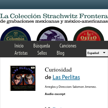
Skip to main content
Inicio
Búsqueda
Canciones
Artistas
Sellos
Blog
Español
Curiosidad
de
Las Perlitas
Arreglos y Direccion: Salomon Jimenez.
Audio excerpt
Error loading media: File
could not be played