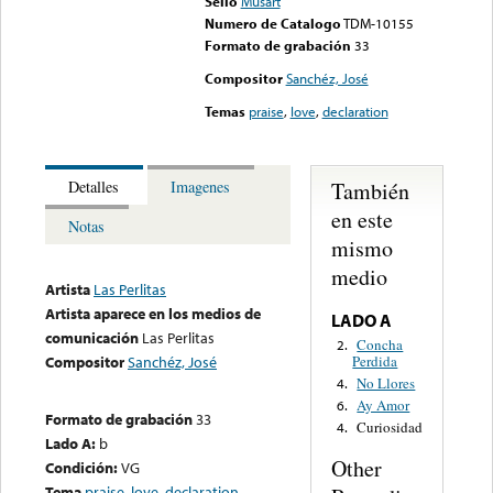
Sello
Musart
Numero de Catalogo
TDM-10155
Formato de grabación
33
Compositor
Sanchéz, José
Temas
praise
,
love
,
declaration
También
Detalles
Imagenes
en este
Notas
mismo
medio
Artista
Las Perlitas
Artista aparece en los medios de
LADO A
comunicación
Las Perlitas
Concha
2.
Perdida
Compositor
Sanchéz, José
No Llores
4.
Ay Amor
6.
Formato de grabación
33
Curiosidad
4.
Lado A:
b
Other
Condición:
VG
Tema
praise
,
love
,
declaration