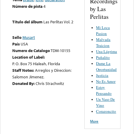
Recordings
Número de pista
4
by Las
Perlitas
Título del álbum
Las Perlitas Vol. 2
Mi Loca
Pasion
Sello
Musart
Malvada
País
USA
Traicion
Numero de Catalogo
TDM-10155
Una Lágrima
Location of Label:
Puñalito
Dame La
P. O. Box 75 Hialeah, Florida
Oportunidad
Staff Notes:
Arreglos y Direccion:
Justicia
Salomon Jimenez.
No Es Amor
Donated By:
Chris Strachwitz
Estoy
Pensando
Un Vaso De
Vino
Corazoncito
More