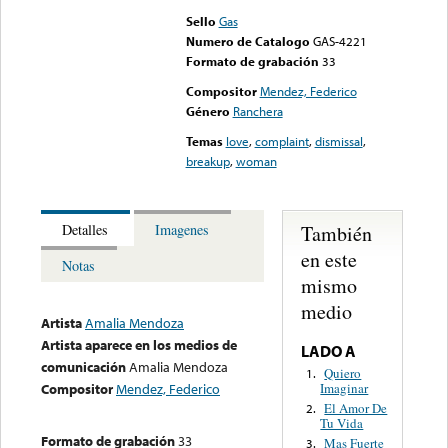
Sello
Gas
Numero de Catalogo
GAS-4221
Formato de grabación
33
Compositor
Mendez, Federico
Género
Ranchera
Temas
love
,
complaint
,
dismissal
,
breakup
,
woman
También
Detalles
Imagenes
en este
Notas
mismo
medio
Artista
Amalia Mendoza
Artista aparece en los medios de
LADO A
comunicación
Amalia Mendoza
Quiero
1.
Imaginar
Compositor
Mendez, Federico
El Amor De
2.
Tu Vida
Formato de grabación
33
Mas Fuerte
3.