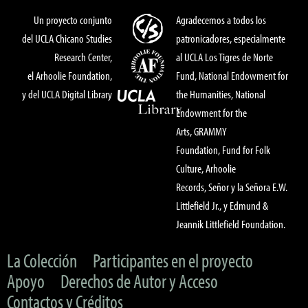
Un proyecto conjunto
Agradecemos a todos los
del UCLA Chicano Studies
patronicadores, especialmente
Research Center,
al UCLA Los Tigres de Norte
el Arhoolie Foundation,
Fund, National Endowment for
y del UCLA Digital Library
the Humanities, National
Endowment for the
Arts, GRAMMY
Foundation, Fund for Folk
Culture, Arhoolie
Records, Señor y la Señora E.W.
Littlefield Jr., y Edmund &
Jeannik Littlefield Foundation.
La Colección
Participantes en el proyecto
Apoyo
Derechos de Autor y Acceso
Contactos y Créditos