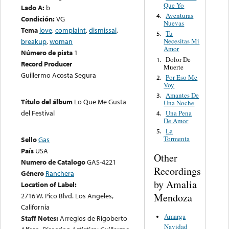
Que Yo
Lado A:
b
Aventuras
4.
Condición:
VG
Nuevas
Tema
love
,
complaint
,
dismissal
,
Tu
5.
breakup
,
woman
Necesitas Mi
Amor
Número de pista
1
Dolor De
1.
Record Producer
Muerte
Guillermo Acosta Segura
Por Eso Me
2.
Voy
Amantes De
3.
Título del álbum
Lo Que Me Gusta
Una Noche
del Festival
Una Pena
4.
De Amor
La
5.
Tormenta
Sello
Gas
País
USA
Other
Numero de Catalogo
GAS-4221
Recordings
Género
Ranchera
by Amalia
Location of Label:
Mendoza
2716 W. Pico Blvd. Los Angeles,
California
Amarga
Staff Notes:
Arreglos de Rigoberto
Navidad