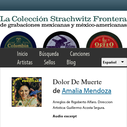
Skip to main content
Inicio
Búsqueda
Canciones
Artistas
Sellos
Blog
Español
Dolor De Muerte
de
Amalia Mendoza
Arreglos de Rigoberto Alfaro. Direccion
Artistica: Guillermo Acosta Segura.
Audio excerpt
Error loading media: File
could not be played