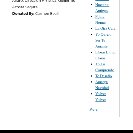
Alfaro. Direccion Artistica: Guillermo
Nuestros
Acosta Segura.
Amigos
Donated By:
Carmen Beall
Fijate
Nomas
La Otra Cara
Yo Quiero
Ser Tu
Amante
Llorar Llorar
Llorar
Yo Lo
Comprendo
Te Desafio
Amarga
Navidad
Volver,
Volver
More