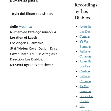
Número de pista
4
Recordings
by Los
Título del álbum
Los Diablos
Diablos
Sello
Musimex
Amor De
Los Dos
Numero de Catalogo
mm-5004
Cenizas
Location of Label:
Ya Vas
Los Angeles, California
Barrabas
Staff Notes:
Cover Design: Drisa.
Fallaste
Cover Photo: Ed Ruiz. Arreglos Y
Corazon
Direccion: Los Diablos.
Amor De
Donated By:
Chris Strachwitz
Los Dos
Cenizas
Fallaste
Corazon
Ya Vas
Barrabas
Brinca La
Cuerda
Los
Chicanos