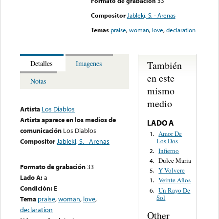
Formato de grabación
33
Compositor
Jableki, S. - Arenas
Temas
praise
,
woman
,
love
,
declaration
También
Detalles
Imagenes
en este
Notas
mismo
medio
Artista
Los Diablos
Artista aparece en los medios de
LADO A
comunicación
Los Diablos
Amor De
1.
Los Dos
Compositor
Jableki, S. - Arenas
Infierno
2.
Dulce Maria
4.
Formato de grabación
33
Y Volvere
5.
Lado A:
a
Veinte Años
1.
Condición:
E
Un Rayo De
6.
Sol
Tema
praise
,
woman
,
love
,
declaration
Other