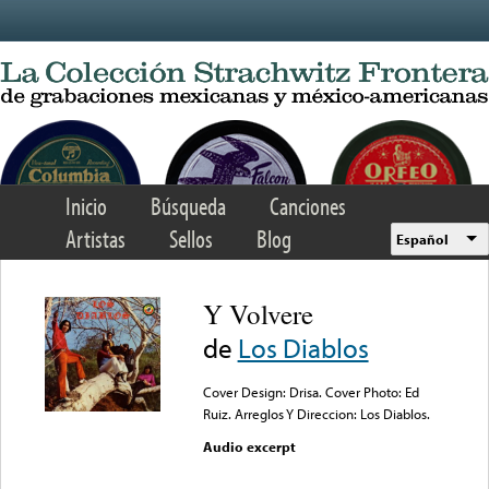
Skip to main content
Inicio
Búsqueda
Canciones
Artistas
Sellos
Blog
Español
Y Volvere
de
Los Diablos
Cover Design: Drisa. Cover Photo: Ed
Ruiz. Arreglos Y Direccion: Los Diablos.
Audio excerpt
Error loading media: File
could not be played