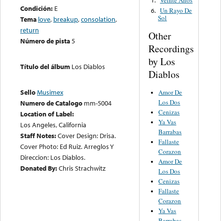
Veinte Años
1.
Condición:
E
Un Rayo De
6.
Sol
Tema
love
,
breakup
,
consolation
,
return
Other
Número de pista
5
Recordings
by Los
Título del álbum
Los Diablos
Diablos
Sello
Musimex
Amor De
Los Dos
Numero de Catalogo
mm-5004
Cenizas
Location of Label:
Ya Vas
Los Angeles, California
Barrabas
Staff Notes:
Cover Design: Drisa.
Fallaste
Cover Photo: Ed Ruiz. Arreglos Y
Corazon
Direccion: Los Diablos.
Amor De
Donated By:
Chris Strachwitz
Los Dos
Cenizas
Fallaste
Corazon
Ya Vas
Barrabas