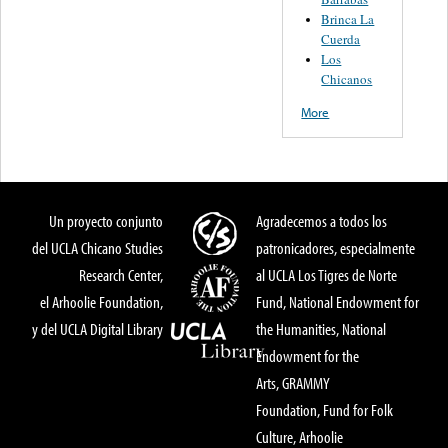
Brinca La
Cuerda
Los
Chicanos
More
Un proyecto conjunto
Agradecemos a todos los
del UCLA Chicano Studies
patronicadores, especialmente
Research Center,
al UCLA Los Tigres de Norte
el Arhoolie Foundation,
Fund, National Endowment for
y del UCLA Digital Library
the Humanities, National
Endowment for the
Arts, GRAMMY
Foundation, Fund for Folk
Culture, Arhoolie