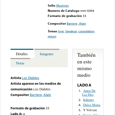
Sello
Musimex
Numero de Catalogo
mm-5004
Formato de grabación
33
Compositor
Barriere, Alain
Temas
love
,
breakup
,
consolation
,
return
También
Detalles
Imagenes
en este
Notas
mismo
medio
Artista
Los Diablos
Artista aparece en los medios de
LADO A
comunicación
Los Diablos
Amor De
1.
Los Dos
Compositor
Barriere, Alain
Infierno
2.
Dulce Maria
4.
Formato de grabación
33
Y Volvere
5.
Lado A:
a