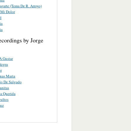
garte (Tema De R. Arroyo)
 Mi Dolor
d
ia
ia
ecordings by Jorge
A Gustar
Negra
r
nas Maria
do De Salgado
anitas
a Querida
ultos
ruz