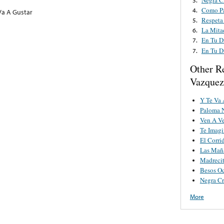
Como Pa
4.
 Va A Gustar
Respeta
5.
La Mita
6.
En Tu D
7.
En Tu D
7.
Other R
Vazquez
Y Te Va 
Paloma 
Ven A Ve
Te Imagi
El Corri
Las Mañ
Madrecit
Besos Oc
Negra C
More