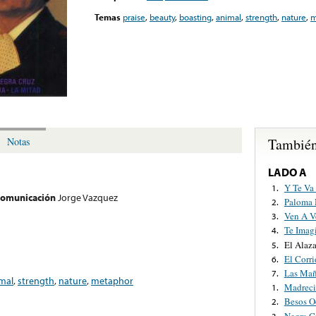
Temas
praise
,
beauty
,
boasting
,
animal
,
strength
,
nature
,
m
También
Notas
LADO A
Y Te Va
1.
 comunicación
Jorge Vazquez
Paloma 
2.
Ven A V
3.
Te Imag
4.
El Alaz
5.
El Corr
6.
Las Mañ
7.
mal
,
strength
,
nature
,
metaphor
Madreci
1.
Besos O
2.
Negra C
3.