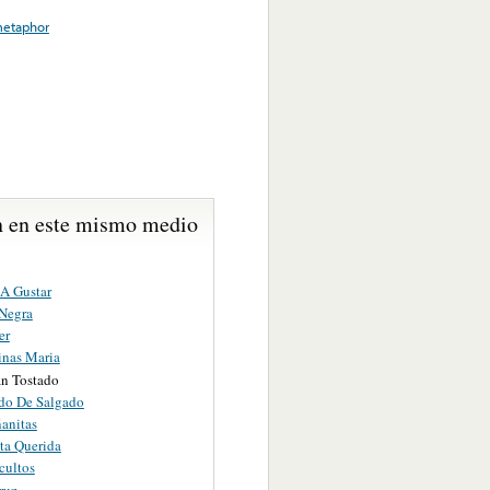
etaphor
 en este mismo medio
 A Gustar
Negra
er
inas Maria
an Tostado
ido De Salgado
anitas
ta Querida
cultos
ruz