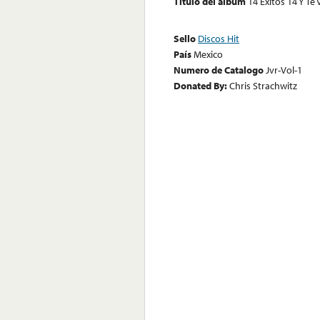
Título del álbum
14 Exitos 14 Y Te
Sello
Discos Hit
País
Mexico
Numero de Catalogo
Jvr-Vol-1
Donated By:
Chris Strachwitz