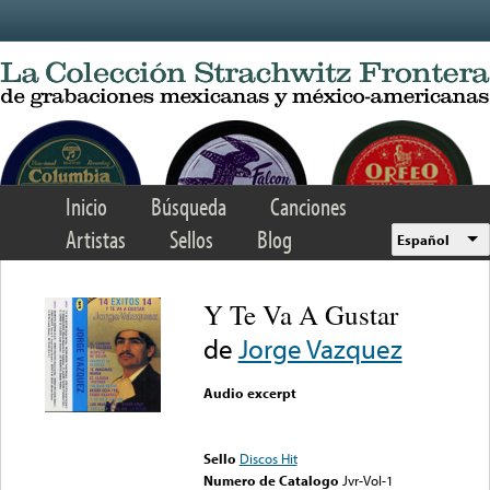
Skip to main content
Inicio
Búsqueda
Canciones
Artistas
Sellos
Blog
Español
Y Te Va A Gustar
de
Jorge Vazquez
Audio excerpt
Error loading media: File
could not be played
Sello
Discos Hit
Numero de Catalogo
Jvr-Vol-1