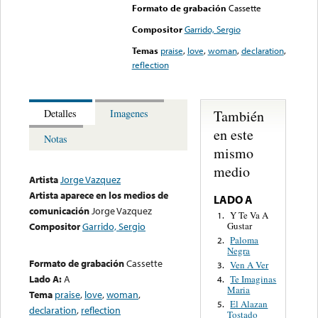
Formato de grabación
Cassette
Compositor
Garrido, Sergio
Temas
praise
,
love
,
woman
,
declaration
,
reflection
También
Detalles
Imagenes
en este
Notas
mismo
medio
Artista
Jorge Vazquez
Artista aparece en los medios de
LADO A
comunicación
Jorge Vazquez
Y Te Va A
1.
Gustar
Compositor
Garrido, Sergio
Paloma
2.
Negra
Formato de grabación
Cassette
Ven A Ver
3.
Lado A:
A
Te Imaginas
4.
Maria
Tema
praise
,
love
,
woman
,
El Alazan
5.
declaration
,
reflection
Tostado