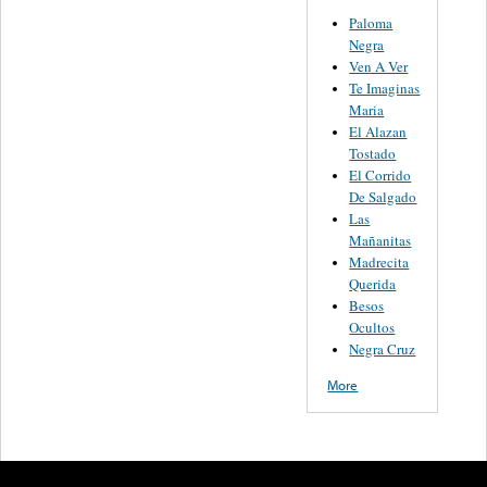
Paloma
Negra
Ven A Ver
Te Imaginas
Maria
El Alazan
Tostado
El Corrido
De Salgado
Las
Mañanitas
Madrecita
Querida
Besos
Ocultos
Negra Cruz
More