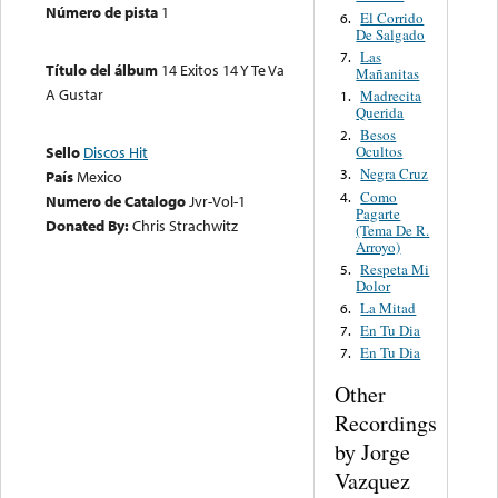
Número de pista
1
El Corrido
6.
De Salgado
Las
7.
Título del álbum
14 Exitos 14 Y Te Va
Mañanitas
A Gustar
Madrecita
1.
Querida
Besos
2.
Ocultos
Sello
Discos Hit
Negra Cruz
3.
País
Mexico
Como
4.
Numero de Catalogo
Jvr-Vol-1
Pagarte
Donated By:
Chris Strachwitz
(Tema De R.
Arroyo)
Respeta Mi
5.
Dolor
La Mitad
6.
En Tu Dia
7.
En Tu Dia
7.
Other
Recordings
by Jorge
Vazquez