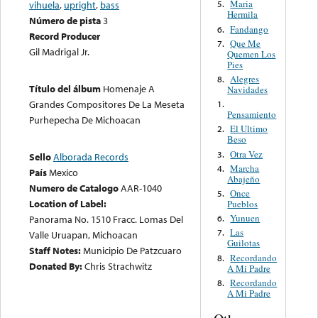
Maria
vihuela
,
upright
,
bass
5.
Hermila
Número de pista
3
Fandango
6.
Record Producer
Que Me
7.
Gil Madrigal Jr.
Quemen Los
Pies
Alegres
8.
Título del álbum
Homenaje A
Navidades
Grandes Compositores De La Meseta
1.
Pensamiento
Purhepecha De Michoacan
El Ultimo
2.
Beso
Otra Vez
3.
Sello
Alborada Records
Marcha
4.
País
Mexico
Abajeño
Numero de Catalogo
AAR-1040
Once
5.
Location of Label:
Pueblos
Yunuen
6.
Panorama No. 1510 Fracc. Lomas Del
Las
7.
Valle Uruapan, Michoacan
Guilotas
Staff Notes:
Municipio De Patzcuaro
Recordando
8.
Donated By:
Chris Strachwitz
A Mi Padre
Recordando
8.
A Mi Padre