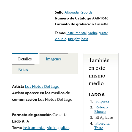
Error loading media: File
could not be played
Sello
Alborada Records
Numero de Catalogo
AAR-1040
Formato de grabación
Cassette
Temas
instrumental
,
violin
,
guitar
,
vihuela
,
upright
,
bass
También
Detalles
Imagenes
en este
Notas
mismo
medio
Artista
Los Nietos Del Lago
Artista aparece en los medios de
LADO A
comunicación
Los Nietos Del Lago
Sorpresa
1.
Rebozo
2.
Blanco
Formato de grabación
Cassette
El Aplauso
3.
Lado A:
A
Florecita
4.
Tema
instrumental
,
violin
,
guitar
,
Triste