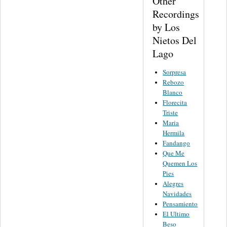
Other
Recordings
by Los
Nietos Del
Lago
Sorpresa
Rebozo
Blanco
Florecita
Triste
Maria
Hermila
Fandango
Que Me
Quemen Los
Pies
Alegres
Navidades
Pensamiento
El Ultimo
Beso