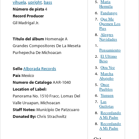
Maria
vihuela
,
upright
,
bass
5.
Hermila
Número de pista
4
Fandango
6.
Record Producer
Que Me
7.
Gil Madrigal Jr.
Quemen Los
Pies
Alegres
8.
Título del álbum
Homenaje A
Navidades
Grandes Compositores De La Meseta
1.
Pensamiento
Purhepecha De Michoacan
El Ultimo
2.
Beso
Otra Vez
3.
Sello
Alborada Records
Marcha
4.
País
Mexico
Abajeño
Numero de Catalogo
AAR-1040
Once
5.
Location of Label:
Pueblos
Yunuen
6.
Panorama No. 1510 Fracc. Lomas Del
Las
7.
Valle Uruapan, Michoacan
Guilotas
Staff Notes:
Municipio De Patzcuaro
Recordando
8.
Donated By:
Chris Strachwitz
A Mi Padre
Recordando
8.
A Mi Padre