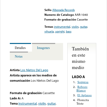
Error loading media: File
could not be played
Sello
Alborada Records
Numero de Catalogo
AAR-1040
Formato de grabación
Cassette
Temas
instrumental
,
violin
,
guitar
,
vihuela
,
upright
,
bass
También
Detalles
Imagenes
en este
Notas
mismo
medio
Artista
Los Nietos Del Lago
Artista aparece en los medios de
LADO A
comunicación
Los Nietos Del Lago
Sorpresa
1.
Rebozo
2.
Blanco
Formato de grabación
Cassette
El Aplauso
3.
Lado A:
A
Florecita
4.
Tema
instrumental
,
violin
,
guitar
,
Triste