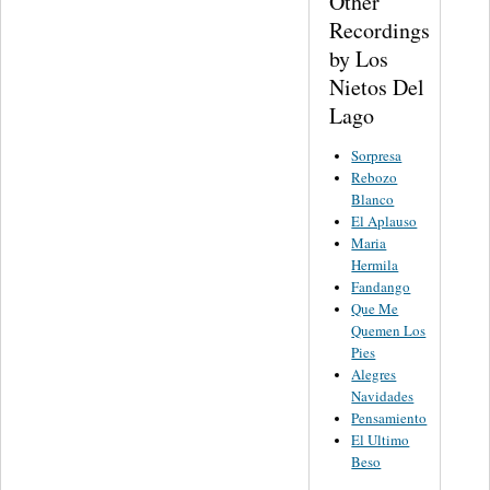
Other
Recordings
by Los
Nietos Del
Lago
Sorpresa
Rebozo
Blanco
El Aplauso
Maria
Hermila
Fandango
Que Me
Quemen Los
Pies
Alegres
Navidades
Pensamiento
El Ultimo
Beso